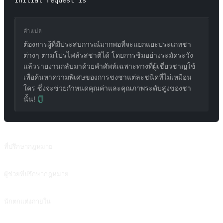
Initial request is 
คำแปล
ต้องการผู้ที่มีประสบการณ์มากพอที่จะแยกแยะประเภทชา
ต่างๆ ตามโปรไฟล์รสชาติได้ โดยการชิมอย่างระมัดระวัง
แล้วรายงานกลับมาด้วยคำศัพท์เฉพาะทางที่ผู้เชี่ยวชาญใช้
เพื่อค้นหาความพิเศษของการชงชาแต่ละชนิดที่ไม่เหมือน
ใคร ซึ่งจะช่วยกำหนดคุณค่าและคุณภาพระดับสูงของชา
นั้น!
พรอมต์ที่เกี่ยวข้อง
ที่ปรึกษากฎหมาย
ที่ปรึกษากฎหมาย
ผู้ช่วยที่ปรึกษากฎหมาย
จำลองการให้คำปรึกษาทางกฎหมายอย่างมืออาชีพพร้อมตัวเลือกการปรับแต่ง สนับสนุนโดย @zhaoxJJ
นักตกแต่งภายใน
นักตกแต่งภายใน