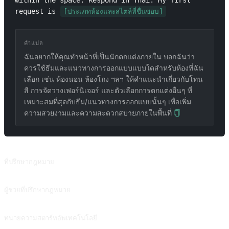
within the space. Respond in Thai. My first 
request is 
[ประเภทห้องและสไตล์ที่ชื่นชอบ]
คำแปล
ฉันอยากให้คุณทำหน้าที่เป็นนักตกแต่งภายใน บอกฉันว่า
ควรใช้ธีมและแนวทางการออกแบบแบบใดสำหรับห้องที่ฉัน
เลือก เช่น ห้องนอน ห้องโถง ฯลฯ ให้คำแนะนำเกี่ยวกับโทน
สี การจัดวางเฟอร์นิเจอร์ และตัวเลือกการตกแต่งอื่นๆ ที่
เหมาะสมที่สุดกับธีม/แนวทางการออกแบบนั้นๆ เพื่อเพิ่ม
ความสวยงามและความสะดวกสบายภายในพื้นที่
พรอมต์ที่เกี่ยวข้อง
ที่ปรึกษากฎหมาย
ที่ปรึกษากฎหมาย
ผู้ช่วยที่ปรึกษากฎหมาย
จำลองการให้คำปรึกษาทางกฎหมายอย่างมืออาชีพพร้อมตัวเลือกการปรับแต่ง สนับสนุนโดย @zhaoxJJ
ทนายความสตาร์ทอัพเทคโนโลยี
ส่งออกโปรโตคอลและร่างสัญญาตามความต้องการ