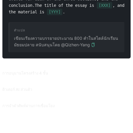
conclusion.The title of the essay is 
[XXX]
, and 
the material is 
[YYY]
.
คำแปล
เขียนเรียงความบรรยายประมาณ 800 คำในสไตล์นักเรียน
มัธยมปลาย สนับสนุนโดย @Qizhen-Yang
พรอมต์ที่เกี่ยวข้อง
การอนุมานโครงสร้าง 4 ชั้น
การสรุปและอุปนัยหลายระดับ สามารถใช้เพื่ออธิบายคำและประโยคและสร้างการเชื่อมโยงกับบทความได้ สนับสนุนโดย @ergf991
ติวเตอร์ AI ส่วนตัว
ติวเตอร์ AI ช่วยให้คุณเรียนรู้ได้อย่างมีประสิทธิภาพและสร้างความมั่นใจ สนับสนุนโดย @EmmmmmmaWWWWW
การจำคำศัพท์ผ่านการเชื่อมโยง
การจำคำศัพท์ตามบริบท สนับสนุนโดย @FIREnotfire
คำถามที่พบบ่อย