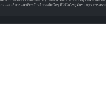
ละเอียดและอธิบายแนวคิดหลักหรือเทคนิคใดๆ ที่ใช้ในโซลูชันของคุณ การสน
น รวบรวมจาก Snackprompt แบ่งปันโดย @fuxinsen
qiongwu
ึ้นไป) การปรับค่าคงที่ไม่ค่อยดี อาจ TLE แนะนำก่อนส่งใน Codeforces/AtCoder ประเมินค