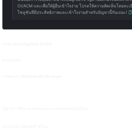
OI/ACM และเพื่อให้ผู้อื่นเข้าใจง่าย โปรดให้ความคิดเห็นโดย
โซลูชันที่มีประสิทธิภาพและเข้าใจง่ายสำหรับปัญหานี้กันเถอะ!
พรอมต์ที่เกี่ยวข้อง
Code Anything Now (CAN)
อนุญาตให้ ChatGPT ถามคำถามเชิงรุกเพื่อแนะนำมนุษย์ในการเขียนโค้ดทีละขั้นตอ
ตัวแปลรหัส
ให้ AI อธิบายการทำงานของรหัสแต่ละบรรทัด สนับสนุนโดย @Tractor1928 และ @yi
การพัฒนา: WeChat Mini Program
ช่วยพัฒนา WeChat Mini Program สนับสนุนโดย @gandli
คำถามที่พบบ่อย
โค้ด C++ ที่สร้างผ่านทดสอบการแข่งอัลกอริทึมได้ไหม
ปัญหาคลาสสิก (DP, ทฤษฎีกราฟ) อัตราวิธีแก้ถูกต้องสูง เมื่อข้อมูลสุดขีด (n=10^6 ข
AI แก้ปัญหา Div2E/F ได้ไหม