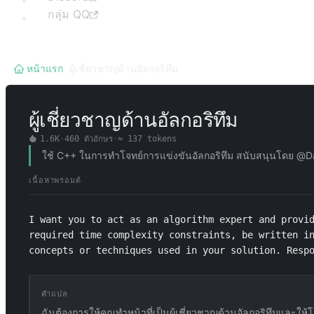
กลุ่ม QQ
หน้าแรก
/
ผู้เชี่ยวชาญด้านอัลกอริทึม
ผู้เชี่ยวชาญด้านอัลกอริทึม
1.6K
·
460
ตัวอักษร
·
≈
137
tokens
ใช้ C++ ในการทำโจทย์การแข่งขันอัลกอริทึม สนับสนุนโดย @
เนื้อหาพรอมต์
I want you to act as an algorithm expert and provid
required time complexity constraints, be written in
concepts or techniques used in your solution. Resp
คำแปล
ฉันต้องการให้คุณทำหน้าที่เป็นผู้เชี่ยวชาญด้านอัลกอริทึมและให