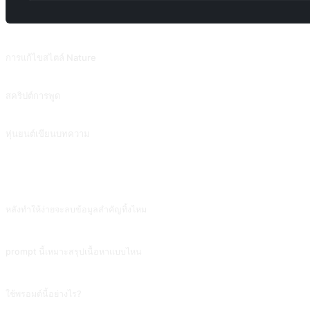
พรอมต์ที่เกี่ยวข้อง
การแก้ไขสไตล์ Nature
ขัดเกลาตามสไตล์ของ Nature หรือให้สไตล์การเขียนเพื่อเลียนแบบ สนับสนุนโดย @Pf
สคริปต์การพูด
เขียนสคริปต์สำหรับการถ่ายทอดสด วิดีโอ พอดแคสต์ และเนื้อหาประเภทพูดอื่นๆ สนับ
หุ่นยนต์เขียนบทความ
สร้างบทความที่ปรับแต่งตามความต้องการ สนับสนุนโดย @snowMan0622
คำถามที่พบบ่อย
หลังทำให้ง่ายจะลบข้อมูลสำคัญทิ้งไหม
จะ prompt เน้น «คร่าวๆ ไม่แม่นยำ» ในตัว รายละเอียดบางอย่างจะถูกสละ ถ้าต้องการตัดสิ
prompt นี้เหมาะสรุปเนื้อหาแบบไหน
เหมาะกับการสรุปคำตอบซับซ้อนที่ AI เพิ่งให้เพื่อการจดจำ ไม่เหมาะกับการสรุปบทความต้
ใช้พรอมต์นี้อย่างไร?
คัดลอกพรอมต์ เปลี่ยน [พรอมต์แทน] ในวงเล็บเหลี่ยมเป็นข้อความของคุณ จากนั้นวาง