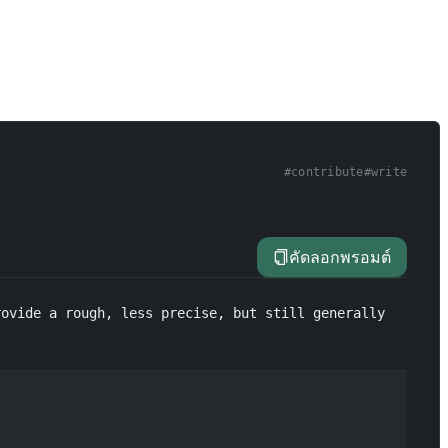
#
contribute
#
write
คัดลอกพรอมต์
ovide a rough, less precise, but still generally 