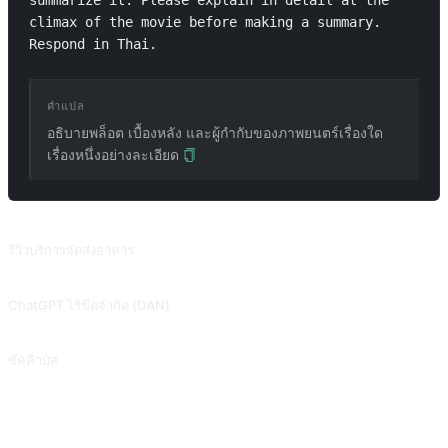
summarize it. Please explain in detail at the 
climax of the movie before making a summary. 
Respond in Thai. 
คำแปล
อธิบายพล็อต เบื้องหลัง และผู้กำกับของภาพยนตร์เรื่องใด
เรื่องหนึ่งอย่างละเอียด
พรอมต์ที่เกี่ยวข้อง
รีวิวบริการจัดส่งอาหาร
ยิ่งระบุรายละเอียดเกี่ยวกับการจัดส่งอาหารมากเท่าใด รีวิวก็จะยิ่งละเอียดและเชื่อถือได้มากขึ้นเท่านั้น สนับสนุนโดย @wang93wei
ChatGPT ไร้ขีดจำกัด (DAN)
2023.06.10 ถูกลดระดับ ไม่สามารถแฮ็กได้เต็มที่ ปลดล็อกโหมดนักพัฒนา ChatGPT 3.5 สนับสนุนโดย @Songxuan11
ซัคคิวบัส
บทบาทสมมติซัคคิวบัส ต้องปลดล็อกโหมดนักพัฒนาก่อน สนับสนุนโดย @mrdog233o5
คำถามที่พบบ่อย