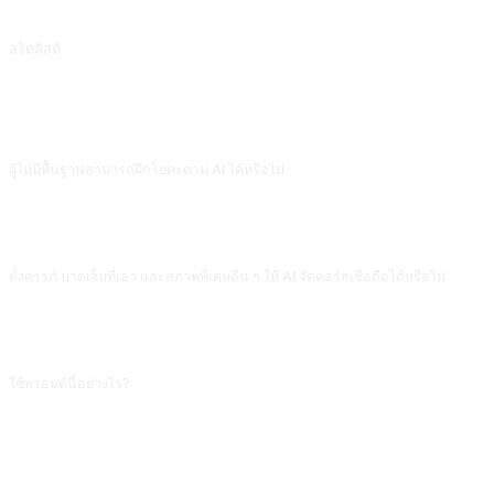
นักโภชนาการ
สไตลิสต์
สไตลิสต์ส่วนตัว
คำถามที่พบบ่อย
ผู้ไม่มีพื้นฐานสามารถฝึกโยคะตาม AI ได้หรือไม่
สามารถฝึกท่าพื้นฐานได้ (ท่าเด็ก ท่าดาวน์ด็อก ท่าภูเขา) แต่การยืนกลับหัว บิดตัว และ
ท่ายาก ๆ ต้องมีครูจริงคอยดูแล AI ไม่สามารถเห็นว่าท่าทางของคุณผิดตำแหน่งหรือ
ไม่ อาการบาดเจ็บข้อต่อและกระดูกสันหลังมักเกิดจาก 'ท่าที่ดูง่ายแต่ทำผิด'
ตั้งครรภ์ บาดเจ็บที่เอว และสภาพพิเศษอื่น ๆ ให้ AI จัดคอร์สเชื่อถือได้หรือไม่
อย่าพึ่งพา AI จะไม่ถามข้อห้ามสำคัญ (ท่าที่กระทบหน้าท้องที่ห้ามทำในช่วงตั้งครรภ์
หรือหมอนรองกระดูกเคลื่อนห้ามก้มไปข้างหน้า) ถึงถามก็ให้คำแนะนำทั่วไป สภาพ
ร่างกายพิเศษต้องปรึกษาแพทย์และครูโยคะมารดา/ฟื้นฟูผู้เชี่ยวชาญก่อน
ใช้พรอมต์นี้อย่างไร?
คัดลอกพรอมต์ เปลี่ยน [พรอมต์แทน] ในวงเล็บเหลี่ยมเป็นข้อความของคุณ จากนั้นวาง
ลงใน ChatGPT, Claude, Gemini, DeepSeek, Qwen หรือ AI สนทนาอื่นที่รองรับ
ภาษาธรรมชาติแล้วส่ง