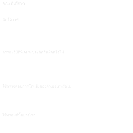
คณะที่ปรึกษา
ให้มุมมองที่แตกต่างหลากหลายสำหรับการคิด สนับสนุนโดย @jiuwen624
นักโต้วาที
วิเคราะห์หัวข้อจากทั้งสองด้าน
คำถามที่พบบ่อย
ตรรกะวิบัติที่ AI ระบุจะตัดสินผิดหรือไม่
จะผิด ในบริบทซับซ้อน การระบุ 'slippery slope' และ 'straw man' บางครั้งเคร่งเกิน
ไป ทำให้การเปรียบเทียบที่สมเหตุสมผลถูกระบุเป็นตรรกะวิบัติ เมื่อเจอการตัดสินที่ถก
เถียงได้ ถามว่า 'โปรดอธิบายว่าข้อสรุปนี้จะถูกต้องในเงื่อนไขใด และจะเป็นตรรกะ
วิบัติในเงื่อนไขใด' เพื่อให้มันวิเคราะห์ละเอียดขึ้น
ใช้ตรวจสอบการโต้แย้งของตัวเองได้หรือไม่
เหมาะสมมาก วางข้อโต้แย้งของคุณเข้าไปให้มันรับบทเป็นผู้ที่หาจุดบกพร่อง แต่ต้อง
เตือนว่า 'อย่าโจมตีประเด็นเอง ประเมินเฉพาะว่าโครงสร้างการใช้เหตุผลถูกต้องหรือ
ไม่' มิฉะนั้นมันมักคัดค้านจุดยืนของคุณโดยตรงแทนที่จะตรวจโครงสร้าง
ใช้พรอมต์นี้อย่างไร?
คัดลอกพรอมต์ เปลี่ยน [พรอมต์แทน] ในวงเล็บเหลี่ยมเป็นข้อความของคุณ จากนั้นวาง
ลงใน ChatGPT, Claude, Gemini, DeepSeek, Qwen หรือ AI สนทนาอื่นที่รองรับ
ภาษาธรรมชาติแล้วส่ง