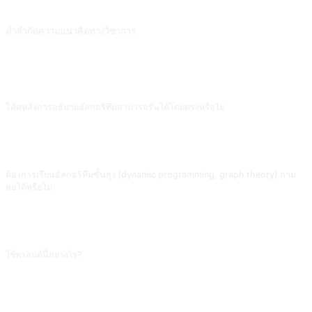
อธิบายแนวคิดทางคณิตศาสตร์โดยใช้คำศัพท์ที่เข้าใจง่าย
คำจำกัดความแนวคิดทางวิชาการ
ให้แนวคิดและวัสดุสำหรับส่วนคำจำกัดความแนวคิดในการเขียนเชิงวิชาการ สนับสนุนโดย @JuliaZhu-0601
คำถามที่พบบ่อย
โค้ดหลังการอธิบายอัลกอริทึมสามารถรันได้โดยตรงหรือไม่
โค้ดอัลกอริทึมพื้นฐาน (sorting, search) มักรันได้ แต่อาจขาดการตรวจขอบเขต
(empty array, duplicate element) ก่อนรันให้ตรวจ test case เอง: input ว่าง, ธาตุ
เดียว, ซ้ำ, ข้อมูลขนาดใหญ่ สี่สถานการณ์นี้เปิดเผยข้อบกพร่องของโค้ด AI ได้บ่อยที่สุด
ต้องการเรียนอัลกอริทึมขั้นสูง (dynamic programming, graph theory) ถาม
ต่อได้หรือไม่
ได้ สนทนาต่อไปว่า 'สอนหัวข้อถัดไป: dynamic programming เริ่มจากโจทย์บันได
ก่อน' เมื่อใน context มีการตั้งค่าผู้เริ่มต้น AI จะรักษาสไตล์อธิบายง่าย ๆ โดยอัตโนมัติ
ไม่ต้องปูพื้นระดับความยากใหม่ทุกครั้ง
ใช้พรอมต์นี้อย่างไร?
คัดลอกพรอมต์ เปลี่ยน [พรอมต์แทน] ในวงเล็บเหลี่ยมเป็นข้อความของคุณ จากนั้นวาง
ลงใน ChatGPT, Claude, Gemini, DeepSeek, Qwen หรือ AI สนทนาอื่นที่รองรับ
ภาษาธรรมชาติแล้วส่ง