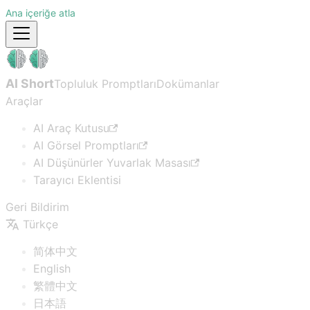
Ana içeriğe atla
AI Short
Topluluk Promptları
Dokümanlar
Araçlar
AI Araç Kutusu
AI Görsel Promptları
AI Düşünürler Yuvarlak Masası
Tarayıcı Eklentisi
Geri Bildirim
Türkçe
简体中文
English
繁體中文
日本語