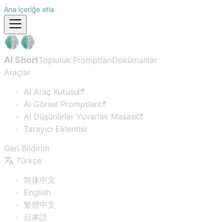
Ana içeriğe atla
AI Short
Topluluk Promptları
Dokümanlar
Araçlar
AI Araç Kutusu
AI Görsel Promptları
AI Düşünürler Yuvarlak Masası
Tarayıcı Eklentisi
Geri Bildirim
Türkçe
简体中文
English
繁體中文
日本語