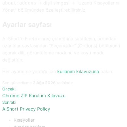
→ dişli simgesi → "Uzantı Kısayollarını
about:addons
Yönet" bölümünden özelleştirebilirsiniz.
Ayarlar sayfası
AI Short'u Firefox araç çubuğuna sabitleyin, ardından
uzantılar sayfasından "Seçenekler" (Options) bölümünü
açarak dili, görüntüleme modunu ve koyu modu
değiştirin.
Her ayarın ne yaptığı için
kullanım kılavuzuna
bakın.
Son güncelleme
3 Ağu 2026
tarihinde
Önceki
Chrome ZIP Kurulum Kılavuzu
Sonraki
AiShort Privacy Policy
Kısayollar