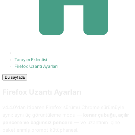
Tarayıcı Eklentisi
Firefox Uzantı Ayarları
Bu sayfada
Firefox Uzantı Ayarları
v4.4.0'dan itibaren Firefox sürümü Chrome sürümüyle
aynı: aynı üç görüntüleme modu —
kenar çubuğu, açılır
pencere ve bağımsız pencere
— ve uzantının içine
paketlenmiş prompt kütüphanesi.