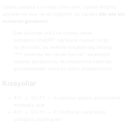
Uzantı yalnızca
iznini ister; ziyaret ettiğiniz
storage
sayfaları ne okur ne de değiştirir, bu yüzden
site site izin
vermeniz gerekmez
.
Eski sürümler (v4.3 ve öncesi) kenar
çubuğunu ChatGPT sayfasına content script
ile ekliyordu; bu nedenle simgeye sağ tıklayıp
"*** sitesinde her zaman izin ver" seçeneğini
seçmek gerekiyordu. Bu mekanizma kaldırıldı;
güncellemeden sonra bu adımı atlayabilirsiniz.
Kısayollar
: uzantıyı geçerli görüntüleme
Alt + Shift + S
modunda açar
: Firefox'un yerel kenar
Alt + Shift + D
çubuğunu açar/kapatır