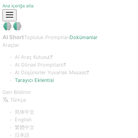
Ana içeriğe atla
AI Short
Topluluk Promptları
Dokümanlar
Araçlar
AI Araç Kutusu
AI Görsel Promptları
AI Düşünürler Yuvarlak Masası
Tarayıcı Eklentisi
Geri Bildirim
Türkçe
简体中文
English
繁體中文
日本語