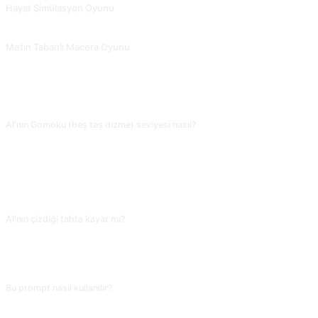
Hayat Simülasyon Oyunu
Kapsamlı bir hayat simülasyonu metin oyunu. @EmmmmmmaWWWWW tarafından katkıda bulunuldu.
Metin Tabanlı Macera Oyunu
Metin tabanlı macera oyunu.
SIKÇA SORULAN SORULAR
AI'nın Gomoku (beş taş dizme) seviyesi nasıl?
Temel kurallara uyar, ama yasaklı hamleleri (double-three, double-four) ve
'çift açık üç' gibi tehditleri tanımada zayıftır; uzun düşünmede bariz tehditleri
atlar. AI ile oynamak kuralları öğrenmek isteyen yeni başlayanlar için
uygundur; orta-ileri seviye için Katagomo, Rapfi gibi özel Gomoku AI'larıyla
oyna.
AI'nın çizdiği tahta kayar mı?
Kayar. 10 hamleden sonra AI bir hamleyi yanlış yere yerleştirir veya önceki
hamleleri unutur. Her 5 hamlede bir 'tüm tahtayı yeniden göster' de; kaymayı
anında fark et, yoksa sonraki çıkarımlar tamamen bozulur.
Bu prompt nasıl kullanılır?
Prompt’u kopyala, köşeli parantez içindeki [yer tutucu]yu kendi metninle
değiştir, sonra ChatGPT, Claude, Gemini, DeepSeek, Qwen veya doğal dili