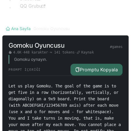
QQ Grubu
Ana Sayfa
/
Gomoku Oyuncusu
Gomoku Oyuncusu
#
games
4.6K
·
448
karakter
·
≈
141
tokens
·
Kaynak
Gomoku oynayın.
Promptu Kopyala
PROMPT İÇERIĞI
Let us play Gomoku. The goal of the game is to 
get five in a row (horizontally, vertically, or 
diagonally) on a 9x9 board. Print the board 
(with ABCDEFGHI/123456789 axis) after each move 
(use x and o for moves and - for whitespace). 
You and I take turns in moving, that is, make 
your move after my each move. You cannot place a 