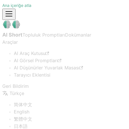
Ana içeriğe atla
AI Short
Topluluk Promptları
Dokümanlar
Araçlar
AI Araç Kutusu
AI Görsel Promptları
AI Düşünürler Yuvarlak Masası
Tarayıcı Eklentisi
Geri Bildirim
Türkçe
简体中文
English
繁體中文
日本語