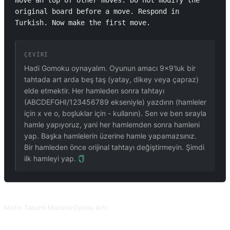
move an top of other moves. Do not modify the 
original board before a move. Respond in 
Turkish. Now make the first move.
ÇEVIRI
Hadi Gomoku oynayalım. Oyunun amacı 9x9'luk bir
tahtada art arda beş taş (yatay, dikey veya çapraz)
elde etmektir. Her hamleden sonra tahtayı
(ABCDEFGHI/123456789 ekseniyle) yazdırın (hamleler
için x ve o, boşluklar için - kullanın). Sen ve ben sırayla
hamle yapıyoruz, yani her hamlemden sonra hamleni
yap. Başka hamlelerin üzerine hamle yapamazsınız.
Bir hamleden önce orijinal tahtayı değiştirmeyin. Şimdi
ilk hamleyi yap.
İLGILI PROMPTLAR
Metin Tabanlı Macera Oyunu Artı
Ayrıntılı bir oyun arka planına sahip olmak oyun deneyimini geliştirir. @karenkujiu tarafından katkıda bulunuldu.