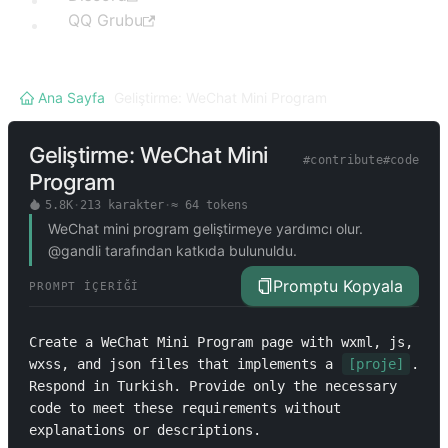
QQ Grubu
Ana Sayfa
/
Geliştirme: WeChat Mini Program
Geliştirme: WeChat Mini
#
contribute
#
code
Program
5.8K
·
213
karakter
·
≈
64
tokens
WeChat mini program geliştirmeye yardımcı olur.
@gandli tarafından katkıda bulunuldu.
Promptu Kopyala
PROMPT İÇERIĞI
Create a WeChat Mini Program page with wxml, js, 
wxss, and json files that implements a 
[proje]
. 
Respond in Turkish. Provide only the necessary 
code to meet these requirements without 
explanations or descriptions.