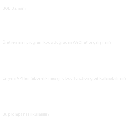
SQL Uzmanı
SQL ile ilgili soruları yanıtlayın veya standart SQL ifadeleri çıkarın. @lovedworking tarafından katkıda bulunuldu.
SIKÇA SORULAN SORULAR
Üretilen mini program kodu doğrudan WeChat'te çalışır mı?
Çoğunlukla çalışır; ama AI ara sıra kullanımdan kaldırılmış API'leri veya yanlış
json yapılandırma öğelerini kullanır. Kodu aldıktan sonra WeChat geliştirici
aracında derle, hataları tek tek düzelt; bu, AI koduna tümden güvenmekten
daha hızlıdır.
En yeni API'leri (abonelik mesajı, cloud function gibi) kullanabilir mi?
'2024 yılının en yeni WeChat mini program API'lerini kullan, abonelik mesajı
ve cloud development dahil' diye belirtebilirsin. Söylemezsen AI eski
wx.showToast gibi geleneksel API'leri tercih eder; en yeni yetenekler eksik
kalır. Yeni API'lerde WeChat geliştirici dokümanını esas alın.
Bu prompt nasıl kullanılır?
Prompt’u kopyala, köşeli parantez içindeki [yer tutucu]yu kendi metninle
değiştir, sonra ChatGPT, Claude, Gemini, DeepSeek, Qwen veya doğal dili
destekleyen herhangi bir sohbet AI’sına yapıştırıp gönder.