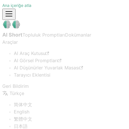
Ana içeriğe atla
AI Short
Topluluk Promptları
Dokümanlar
Araçlar
AI Araç Kutusu
AI Görsel Promptları
AI Düşünürler Yuvarlak Masası
Tarayıcı Eklentisi
Geri Bildirim
Türkçe
简体中文
English
繁體中文
日本語