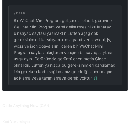
ÇEVIRI
Bir WeChat Mini Program geliştiricisi olarak göreviniz,
WeChat Mini Program yerel geliştirmesini kullanarak
bir sayaç sayfası yazmaktır. Lütfen aşağıdaki
gereksinimleri karşılayan kodla yanıt verin: wxml, js,
wxss ve json dosyalarını içeren bir WeChat Mini
Program sayfası oluşturun ve içine bir sayaç sayfası
uygulayın. Görünümde görüntülenen metin Çince
olmalıdır. Lütfen yalnızca bu gereksinimleri karşılamak
için gereken kodu sağlamanız gerektiğini unutmayın;
açıklama veya tanımlamaya gerek yoktur.
İLGILI PROMPTLAR
Code Anything Now (CAN)
ChatGPT'nin insanları adım adım kod yazmaya yönlendirmek için proaktif sorular sormasına izin verin. Snackprompt'tan toplandı, @fuxinsen tarafından paylaşıldı.
Kod Yorumlayıcı
AI'nın her kod satırının işlevini açıklamasını sağlayın. @Tractor1928 ve @yiqiongwu tarafından katkıda bulunuldu.