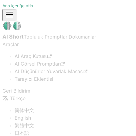
Ana içeriğe atla
AI Short
Topluluk Promptları
Dokümanlar
Araçlar
AI Araç Kutusu
AI Görsel Promptları
AI Düşünürler Yuvarlak Masası
Tarayıcı Eklentisi
Geri Bildirim
Türkçe
简体中文
English
繁體中文
日本語