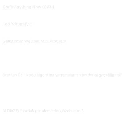
Code Anything Now (CAN)
ChatGPT'nin insanları adım adım kod yazmaya yönlendirmek için proaktif sorular sormasına izin verin. Snackprompt'tan toplandı, @fuxinsen tarafından paylaşıldı.
Kod Yorumlayıcı
AI'nın her kod satırının işlevini açıklamasını sağlayın. @Tractor1928 ve @yiqiongwu tarafından katkıda bulunuldu.
Geliştirme: WeChat Mini Program
WeChat mini program geliştirmeye yardımcı olur. @gandli tarafından katkıda bulunuldu.
SIKÇA SORULAN SORULAR
Üretilen C++ kodu algoritma yarışmalarının testlerini geçebilir mi?
Klasik problemlerde (DP, graf teorisi) çözüm doğruluk oranı yüksektir; ama
sınır verilerde (n=10^6 ve üzeri) sabit optimizasyon yetersiz kalır, TLE alabilir.
Codeforces/AtCoder'a göndermeden önce zaman karmaşıklığını kendin
değerlendir; süre sınırlı problemlerde elle optimizasyon gerekebilir.
AI Div2E/F zorluk problemlerini çözebilir mi?
Orta zorluk (Div2D) genellikle çözülür; F seviyesi düşünce soruları
(construction, oyun, pişmanlıklı obur algoritma) sıkça yanlış fikir verir. Yüksek
zorlukta AI'yi fikir sağlayıcı olarak kullan, nihai koda güvenme; en iyisi resmi
çözümle kıyaslayıp sonra yazmaktır.