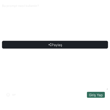
Bu prompt nasıl kullanılır?
Prompt’u kopyala, köşeli parantez içindeki [yer tutucu]yu kendi metninle
değiştir, sonra ChatGPT, Claude, Gemini, DeepSeek, Qwen veya doğal dili
destekleyen herhangi bir sohbet AI’sına yapıştırıp gönder.
PAYLAŞ
Paylaş
TARTIŞMA
Giriş Yap