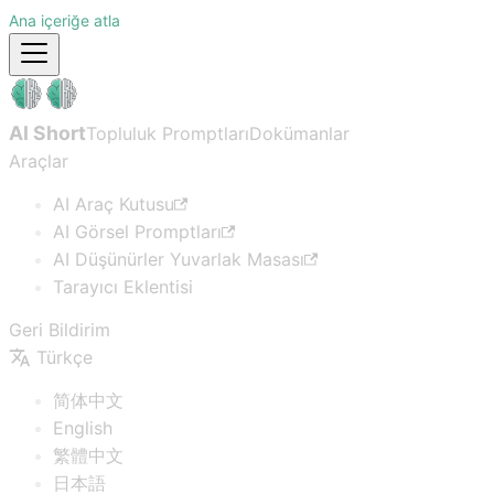
Ana içeriğe atla
AI Short
Topluluk Promptları
Dokümanlar
Araçlar
AI Araç Kutusu
AI Görsel Promptları
AI Düşünürler Yuvarlak Masası
Tarayıcı Eklentisi
Geri Bildirim
Türkçe
简体中文
English
繁體中文
日本語