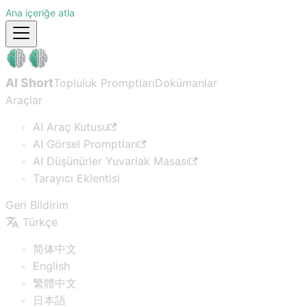
Ana içeriğe atla
AI Short
Topluluk Promptları
Dokümanlar
Araçlar
AI Araç Kutusu
AI Görsel Promptları
AI Düşünürler Yuvarlak Masası
Tarayıcı Eklentisi
Geri Bildirim
Türkçe
简体中文
English
繁體中文
日本語