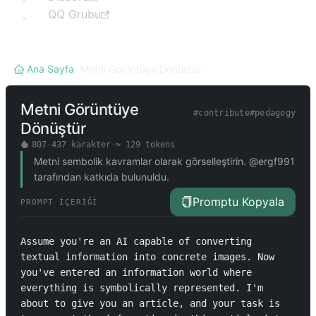
QQ Grubu
Ana Sayfa
/
Metni Görüntüye Dönüştür
Metni Görüntüye
#
contribute
#
pedagogy
Dönüştür
807
·
437
karakter
·
≈
129
tokens
Metni sembolik kavramlar olarak görselleştirin. @ergf991
tarafından katkıda bulunuldu.
Promptu Kopyala
PROMPT İÇERIĞI
Assume you're an AI capable of converting 
textual information into concrete images. Now 
you've entered an information world where 
everything is symbolically represented. I'm 
about to give you an article, and your task is 