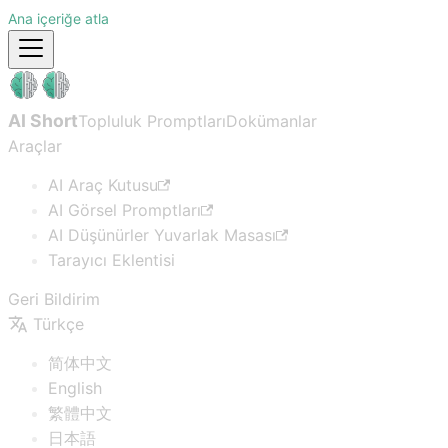
Ana içeriğe atla
AI Short
Topluluk Promptları
Dokümanlar
Araçlar
AI Araç Kutusu
AI Görsel Promptları
AI Düşünürler Yuvarlak Masası
Tarayıcı Eklentisi
Geri Bildirim
Türkçe
简体中文
English
繁體中文
日本語