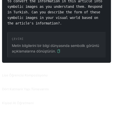
to convert the information in this article into 
symbolic images as you understand them. Respond 
in Turkish. Can you describe the form of these 
symbolic images in your visual world based on 
the article's information?.
ÇEVIRI
Metin bilgilerini bir bilgi dünyasında sembolik görüntü
açıklamalarına dönüştürün.
İLGILI PROMPTLAR
Lise Öğrencisi Kompozisyonu
Bu prompt tarafından üretilen makale, Çinli ortaokul öğrencilerinin yazma stilini yansıtmaktadır. @Qizhen-Yang tarafından katkıda bulunuldu.
Dört Katmanlı Yapı Tümevarımı
Kelimeleri ve cümleleri açıklamak ve makale ile ilişkilendirmek için kullanılabilen çok seviyeli özetleme ve tümevarım. @ergf991 tarafından katkıda bulunuldu.
Kişisel AI Öğretmeni
Etkili bir şekilde öğrenmenize ve güven oluşturmanıza yardımcı olan AI öğretmeni. @EmmmmmmaWWWWW tarafından katkıda bulunuldu.