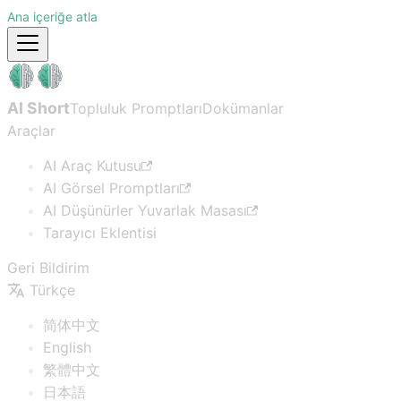
Ana içeriğe atla
AI Short
Topluluk Promptları
Dokümanlar
Araçlar
AI Araç Kutusu
AI Görsel Promptları
AI Düşünürler Yuvarlak Masası
Tarayıcı Eklentisi
Geri Bildirim
Türkçe
简体中文
English
繁體中文
日本語