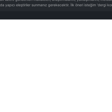
a yapıcı eleştiriler sunmanız gerekecektir. İlk öneri isteğim 'dergi ko
isel duyguları vurgulayın.
erden tanıtın. @zhuxingy1 tarafından katkıda bulunuldu.
klığı) yakalayabilir, ama alan öncüsü detaylara dair yargıları güvenilir değildir. Ya
(Major Issues) 3. Küçük Sorunlar (Minor Issues) 4. Karar Önerisi (Kabul/Küçük Re