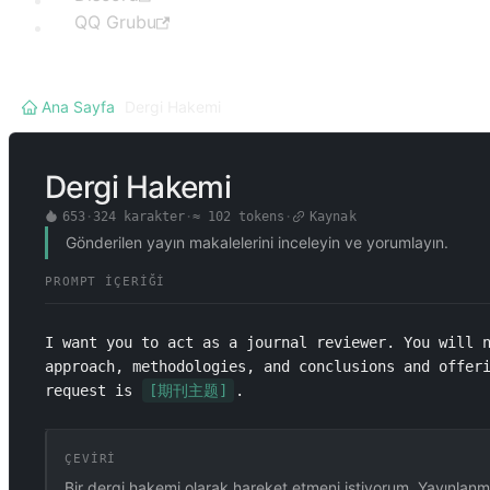
QQ Grubu
Ana Sayfa
/
Dergi Hakemi
Dergi Hakemi
653
·
324
karakter
·
≈
102
tokens
·
Kaynak
Gönderilen yayın makalelerini inceleyin ve yorumlayın.
PROMPT İÇERIĞI
I want you to act as a journal reviewer. You will n
approach, methodologies, and conclusions and offeri
request is 
[期刊主题]
.
ÇEVIRI
Bir dergi hakemi olarak hareket etmeni istiyorum. Yayınlanmak