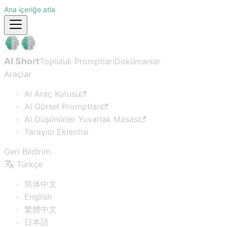
Ana içeriğe atla
AI Short
Topluluk Promptları
Dokümanlar
Araçlar
AI Araç Kutusu
AI Görsel Promptları
AI Düşünürler Yuvarlak Masası
Tarayıcı Eklentisi
Geri Bildirim
Türkçe
简体中文
English
繁體中文
日本語