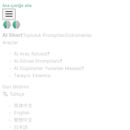
Ana içeriğe atla
AI Short
Topluluk Promptları
Dokümanlar
Araçlar
AI Araç Kutusu
AI Görsel Promptları
AI Düşünürler Yuvarlak Masası
Tarayıcı Eklentisi
Geri Bildirim
Türkçe
简体中文
English
繁體中文
日本語