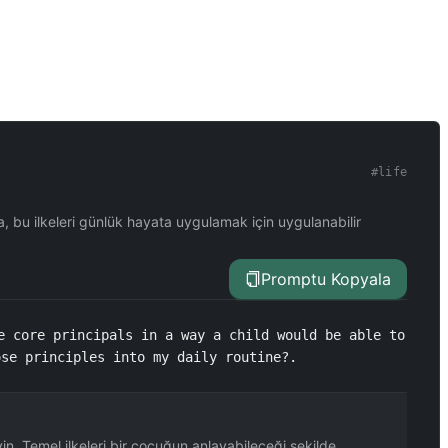
#
life
a, bu ilkeleri günlük hayata uygulamak için uygulanabilir
Promptu Kopyala
e core principals in a way a child would be able to 
ose principles into my daily routine?.
in. Temel ilkeleri bir çocuğun anlayabileceği şekilde