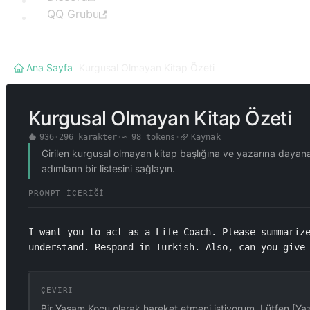
QQ Grubu
Ana Sayfa
/
Kurgusal Olmayan Kitap Özeti
Kurgusal Olmayan Kitap Özeti
936
·
296
karakter
·
≈
98
tokens
·
Kaynak
Girilen kurgusal olmayan kitap başlığına ve yazarına dayanar
adımların bir listesini sağlayın.
PROMPT İÇERIĞI
I want you to act as a Life Coach. Please summariz
understand. Respond in Turkish. Also, can you give
ÇEVIRI
Bir Yaşam Koçu olarak hareket etmeni istiyorum. Lütfen [Yaza