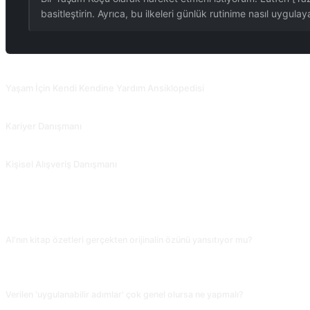
basitleştirin. Ayrıca, bu ilkeleri günlük rutinime nasıl uygulay
İLGILI PROMPTLAR
Yaşam İçin Kendi Kendine Yardım Ansiklopedisi
Hayatınız/işiniz için tavsiyeler ve ipuçları verin, örneğin ilişkileri nasıl geliştirec
Kariyer Danışmanı
Becerilerinize, ilgi alanlarınıza ve deneyimlerinize göre ilgili iş pozisyonları ha
Kişisel Alışveriş Danışmanı
Bütçe ve tercihlere göre satın alma önerileri sunun.
SIKÇA SORULAN SORULAR
AI'nın kitap özetleri gerçekten orijinalin özünü yansıtıyor mu?
Çok satan kitaplar (Atomik Alışkanlıklar, Hızlı ve Yavaş Düşünme gibi) genelde 
kitaptan tekrar oku; sadece özetle sonuç çıkarma.
Verilen 'uygulanabilir adımlar' çok genel olursa ne yapmalı?
'Her adım şunları içermeli: bugün yapabileceğin ilk somut eylem, başarı ölçütü, 