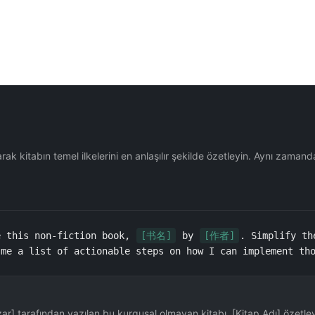
ak kitabın temel ilkelerini en anlaşılır şekilde özetleyin. Aynı zamand
e this non-fiction book, 
[书名]
 by 
[作者]
. Simplify th
 me a list of actionable steps on how I can implement th
r] tarafından yazılan bu kurgusal olmayan kitabı, [Kitap Adı] özetley