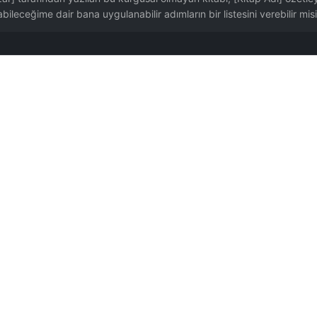
abileceğime dair bana uygulanabilir adımların bir listesini verebilir mis
eğiniz gibi.
kkında tavsiyelerde bulunur.
doğru özetlenir; niş veya 2022 sonrası yeni kitaplar sıklıkla sapar ya da uydurma
yaygın başarısızlık nedeni' diye ekle. AI varsayılanda 'okumaya devam et', 'odaklan