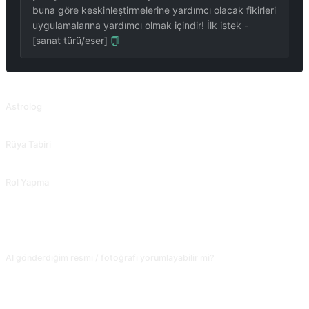
buna göre keskinleştirmelerine yardımcı olacak fikirleri
uygulamalarına yardımcı olmak içindir! İlk istek -
[sanat türü/eser]
İLGILI PROMPTLAR
Astrolog
Bir astrologun bakış açısıyla etrafınızdaki şeyleri yorumlayın.
Rüya Tabiri
Tarif ettiğiniz rüyayı yorumlayın.
Rol Yapma
Filmlerdeki, kitaplardaki veya diğer kaynaklardaki karakterlerle diyalog kurun.
SIKÇA SORULAN SORULAR
AI gönderdiğim resmi / fotoğrafı yorumlayabilir mi?
Modele bağlı. Çok modlu modeller (ChatGPT, Claude, Gemini, DeepSeek gibi)
görsel okuyabilir; sadece metin destekleyen modeller sadece metin okur.
Yapıtını yorumlatmak istiyorsan mevcut modelin görsel girdi desteklediğini