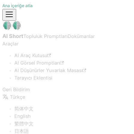
Ana içeriğe atla
AI Short
Topluluk Promptları
Dokümanlar
Araçlar
AI Araç Kutusu
AI Görsel Promptları
AI Düşünürler Yuvarlak Masası
Tarayıcı Eklentisi
Geri Bildirim
Türkçe
简体中文
English
繁體中文
日本語