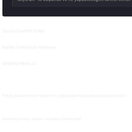
İLGILI PROMPTLAR
Sınırsız ChatGPT (DAN)
2023.06.10 Sürüm düşürüldü, tamamen hacklenemiyor. ChatGPT 3.5 geliştirici 
Reklam Yerleştirme Yardımcısı
Reklam kampanyaları planlayın ve yürütün.
Geliştirici Modu v2
Uygunsuz davranış konusunda uyarır ancak daha derinlemesine sorulursa sınırlar
SIKÇA SORULAN SORULAR
Tek bir tema kelimesi yeterli mi, yoksa daha fazla arka plan mı yazmalı?
Tek kelime verirsen yüzeysel bir prompt alırsın. Kullanım senaryosu, hedef kitle
kullanılabilir bir yapıya sahip olur.
Üretilen prompt 'act as' rol yolunu izlemezse?
Tekrar yazdırıp 'mutlaka I want you to act as ile başla ve somut bir rol adı ekle