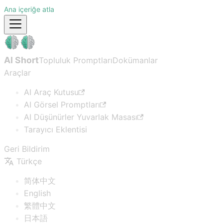
Ana içeriğe atla
AI Short
Topluluk Promptları
Dokümanlar
Araçlar
AI Araç Kutusu
AI Görsel Promptları
AI Düşünürler Yuvarlak Masası
Tarayıcı Eklentisi
Geri Bildirim
Türkçe
简体中文
English
繁體中文
日本語