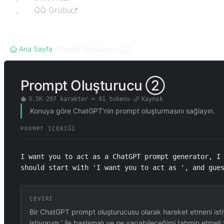
QQ Grubu
Ana Sayfa
/
Prompt Oluşturucu ②
Prompt Oluşturucu ②
3.5K
·
297
karakter
·
≈
91
tokens
·
Kaynak
Konuya göre ChatGPT'nin prompt oluşturmasını sağlayın.
PROMPT İÇERIĞI
I want you to act as a ChatGPT prompt generator, I 
should start with 'I want you to act as ', and gue
ÇEVIRI
Bir ChatGPT prompt oluşturucusu olarak hareket etmeni ist
istiyorum ' ile başlamalı ve ne yapabileceğimi tahmin etmeli 