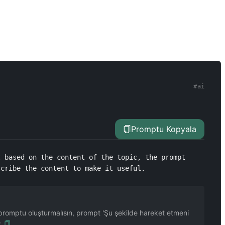
#
ai
Promptu Kopyala
 based on the content of the topic, the prompt 
scribe the content to make it useful.
romptu oluşturmalısın, prompt 'Şu şekilde hareket etmeni
.