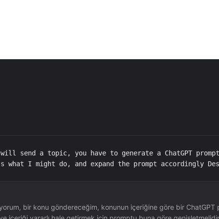
will send a topic, you have to generate a ChatGPT prompt
ss what I might do, and expand the prompt accordingly De
iyorum, bir konu göndereceğim, konunun içeriğine göre bir ChatGPT p
ve içeriği yararlı hale getirmek için promptu buna göre genişletmelidir