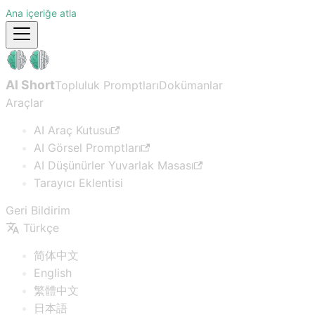
Ana içeriğe atla
AI Short
Topluluk Promptları
Dokümanlar
Araçlar
AI Araç Kutusu
AI Görsel Promptları
AI Düşünürler Yuvarlak Masası
Tarayıcı Eklentisi
Geri Bildirim
Türkçe
简体中文
English
繁體中文
日本語