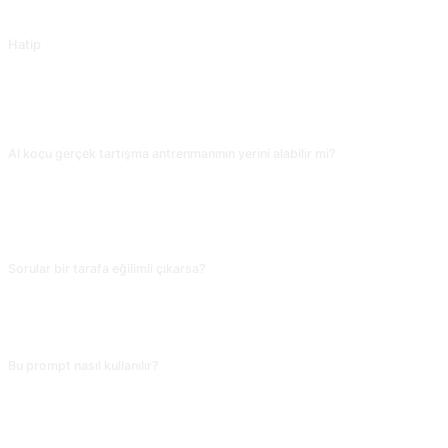
@SetSeele tarafından katkıda bulunuldu.
Hatip
Hatip
SIKÇA SORULAN SORULAR
AI koçu gerçek tartışma antrenmanının yerini alabilir mi?
Tartışma rakibi ve argüman toplayıcı olarak iyidir, ama zaman yönetimi, anlık
tepki, konuşma hızı kontrolü gibi saha becerilerinin yerine geçemez. 10 zor
soru ürettir, telefona karşı sesli cevapla, kaydet, sonra incele; saf yazılı
antrenmandan çok daha etkilidir.
Sorular bir tarafa eğilimli çıkarsa?
İsteğine 'lehte ve aleyhte 5'er eşit düzeyde zorlayıcı sorgulama sorusu üret,
hiçbir tarafa yanlılık yapma' diye açıkça belirt. AI varsayılanda ana akıma
yönelir; 'dengeli', 'tarafsız' demek bunu önler.
Bu prompt nasıl kullanılır?
Prompt’u kopyala, köşeli parantez içindeki [yer tutucu]yu kendi metninle
değiştir, sonra ChatGPT, Claude, Gemini, DeepSeek, Qwen veya doğal dili
destekleyen herhangi bir sohbet AI’sına yapıştırıp gönder.