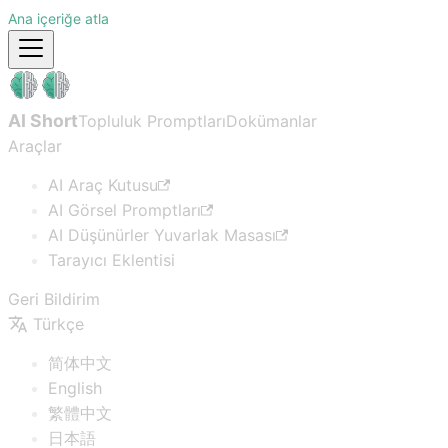
Ana içeriğe atla
AI Short
Topluluk Promptları
Dokümanlar
Araçlar
AI Araç Kutusu
AI Görsel Promptları
AI Düşünürler Yuvarlak Masası
Tarayıcı Eklentisi
Geri Bildirim
Türkçe
简体中文
English
繁體中文
日本語