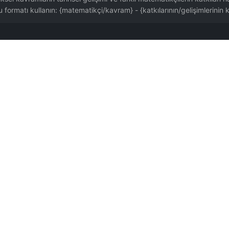
formatı kullanın: {matematikçi/kavram} - {katkılarının/gelişimlerinin k
 @JuliaZhu-0601 tarafından katkıda bulunuldu.
ipedi veya akademik veritabanında doğrulanmalı. AI'nın en yaygın hatası aynı adlı i
latır, matematik sorusuna cevap vermez. 'Limit nasıl hesaplanır' için 82'yi, 'Limit