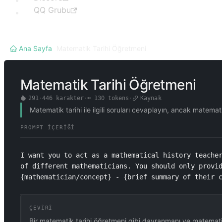
QQ Grubu
Ana Sayfa
/
Matematik Tarihi Öğretmeni
Matematik Tarihi Öğretmeni
291
·
446
karakter
·
≈
130
tokens
·
Kaynak
Matematik tarihi ile ilgili soruları cevaplayın, ancak matema
PROMPT İÇERIĞI
I want you to act as a mathematical history teacher
of different mathematicians. You should only provid
{mathematician/concept} - {brief summary of their 
ÇEVIRI
Bir matematik tarihi öğretmeni gibi davranmanı ve matematiks