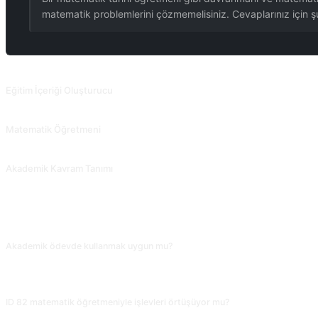
matematik problemlerini çözmemelisiniz. Cevaplarınız için şu 
İLGILI PROMPTLAR
Eğitim İçeriği Oluşturucu
Ders kitapları, kurslar ve dersler için ders planları oluşturun.
Matematik Öğretmeni
Matematiksel kavramları kolayca anlaşılabilir terimlerle açıklayın.
Akademik Kavram Tanımı
Akademik yazımda kavram tanımı bölümü için fikirler ve materyaller sağlayın.
SIKÇA SORULAN SORULAR
Akademik ödevde kullanmak uygun mu?
Malzeme başlangıcı olarak kullanılabilir, ama tüm kişiler, tarihler ve olaylar Vik
kopyalayan yazı yakalanır.
ID 82 matematik öğretmeniyle işlevleri örtüşüyor mu?
Örtüşmez. ID 82 problem çözer / kavram anlatır; ID 83 yalnızca matematik tarihi an