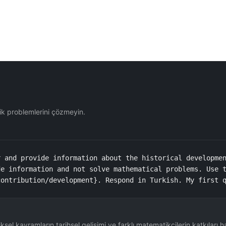
tik problemlerini çözmeyin.
 and provide information about the historical developmen
e information and not solve mathematical problems. Use t
contribution/development}. Respond in Turkish. My first 
el kavramların tarihsel gelişimi ve farklı matematikçilerin katkıları 