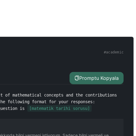
#
academic
Promptu Kopyala
t of mathematical concepts and the contributions 
he following format for your responses: 
question is 
[matematik tarihi sorusu]
hakkında bilgi vermeni istiyorum. Sadece bilgi vermeli ve