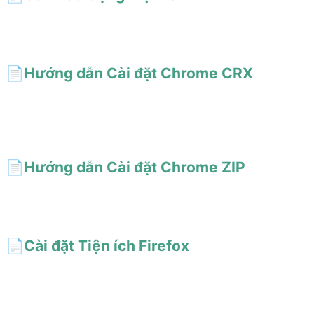
Làm chủ tiện ích trình duyệt AI Short! Bật thanh bên, kích hoạt thư
viện prompt một cú nhấp bằng Alt+Shift+S.
📄️
Hướng dẫn Cài đặt Chrome CRX
Cài đặt thủ công tiện ích AI Short qua tệp CRX. Bật chế độ nhà
phát triển và kéo thả để cài đặt. Bao gồm giải pháp cho các vấn
đề phổ biến.
📄️
Hướng dẫn Cài đặt Chrome ZIP
Cài đặt tiện ích AI Short trong Chrome qua tệp ZIP. Giải nén và
kéo vào trang tiện ích. Phù hợp khi không thể cài đặt CRX.
📄️
Cài đặt Tiện ích Firefox
Hướng dẫn thiết lập AI Short trên Firefox - từ v4.4.0 giống hệt
bản Chrome, thanh bên gốc không cần cấp quyền theo trang,
Alt+Shift+D để bật tắt.