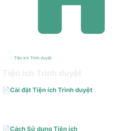
Tiện ích Trình duyệt
Tiện ích Trình duyệt
📄️
Cài đặt Tiện ích Trình duyệt
Gọi prompt AiShort từ thanh bên, cửa sổ bật lên hoặc cửa sổ
riêng của trình duyệt, ngay cạnh ChatGPT, Gemini, Claude. Cài
đặt một chạm trên Chrome, Edge, Firefox.
📄️
Cách Sử dụng Tiện ích