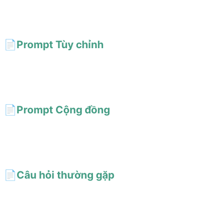
Lưu các prompt AI yêu thích và tổ chức bằng thẻ tùy chỉnh. Kéo
thả sắp xếp để xây dựng thư viện prompt cá nhân.
📄️
Prompt Tùy chỉnh
Tạo prompt AI riêng, lưu vào tài khoản cá nhân để gọi bất cứ lúc
nào. Hỗ trợ chia sẻ lên cộng đồng hoặc đặt riêng tư, xuất sao lưu
dữ liệu một cú nhấp.
📄️
Prompt Cộng đồng
Khám phá prompt AI hàng đầu trong cộng đồng! Bình chọn giúp
nội dung chất lượng nổi lên — chia sẻ ý tưởng hay nhất của bạn
để tiếp cận nhiều người hơn, hoặc đặt riêng tư tùy ý.
📄️
Câu hỏi thường gặp
AiShort có miễn phí? Prompt dùng được trên nhiều mô hình? Có
thể dùng thương mại? Hướng dẫn này trả lời 13 câu hỏi về sử
dụng, tối ưu, thương mại và bảo mật dữ liệu.