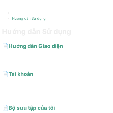
Hướng dẫn Sử dụng
Hướng dẫn Sử dụng
📄️
Hướng dẫn Giao diện
Làm chủ giao diện AI Short! Nhanh chóng tìm prompt bằng bộ lọc
thẻ và tìm kiếm từ khóa, hiểu chi tiết thẻ và thao tác thu thập.
📄️
Tài khoản
Đăng nhập bằng Google hoặc liên kết email không cần mật khẩu
để truy cập bộ sưu tập cá nhân trên AiShort. Đặt lại mật khẩu một
cú nhấp và khôi phục dữ liệu tài khoản dễ dàng.
📄️
Bộ sưu tập của tôi