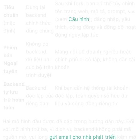
Sau khi fork, bạn có thể tùy chỉnh
Tiêu
Dùng lại
tên trang web, mô tả, prompt, v.v.
chuẩn
backend
(xem
Cấu hình
); đăng nhập, yêu
(mặc
chính thức
thích, cộng đồng và đồng bộ hoạt
định)
dùng chung
động ngay lập tức
Không có
Phiên
backend,
Mạng nội bộ doanh nghiệp hoặc
bản
dữ liệu lưu
chính phủ bị cô lập; không cần tài
Ngoại
cục bộ trên
khoản
tuyến
trình duyệt
Backend
Backend
Khi bạn cần hệ thống tài khoản
tự lưu
độc lập của
độc lập, toàn quyền sở hữu dữ
trữ hoàn
riêng bạn
liệu và cộng đồng riêng tư
toàn
Hai mô hình đầu được đề cập trong hướng dẫn này. Đối
với mô hình thứ ba, vì dịch vụ backend không phải mã
nguồn mở, vui lòng
gửi email cho nhà phát triển
kèm mô