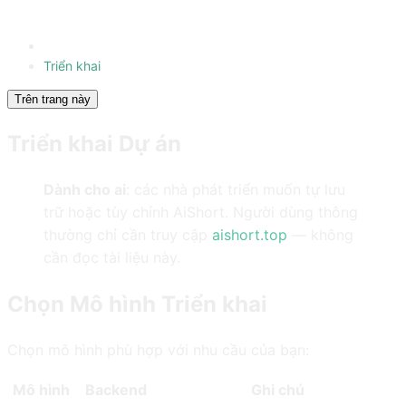
Triển khai
Trên trang này
Triển khai Dự án
Dành cho ai
: các nhà phát triển muốn tự lưu
trữ hoặc tùy chỉnh AiShort. Người dùng thông
thường chỉ cần truy cập
aishort.top
— không
cần đọc tài liệu này.
Chọn Mô hình Triển khai
Chọn mô hình phù hợp với nhu cầu của bạn:
Mô hình
Backend
Ghi chú