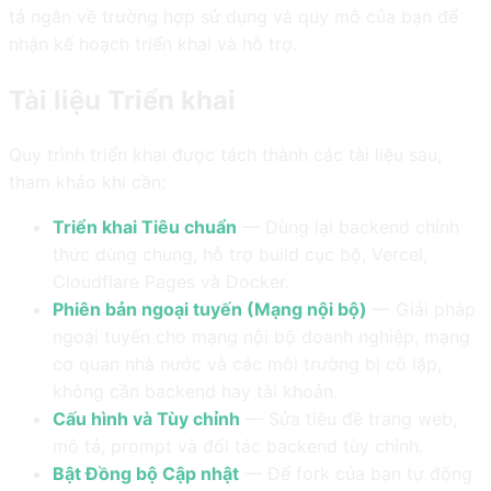
tả ngắn về trường hợp sử dụng và quy mô của bạn để
nhận kế hoạch triển khai và hỗ trợ.
Tài liệu Triển khai
Quy trình triển khai được tách thành các tài liệu sau,
tham khảo khi cần:
Triển khai Tiêu chuẩn
— Dùng lại backend chính
thức dùng chung, hỗ trợ build cục bộ, Vercel,
Cloudflare Pages và Docker.
Phiên bản ngoại tuyến (Mạng nội bộ)
— Giải pháp
ngoại tuyến cho mạng nội bộ doanh nghiệp, mạng
cơ quan nhà nước và các môi trường bị cô lập,
không cần backend hay tài khoản.
Cấu hình và Tùy chỉnh
— Sửa tiêu đề trang web,
mô tả, prompt và đối tác backend tùy chỉnh.
Bật Đồng bộ Cập nhật
— Để fork của bạn tự động