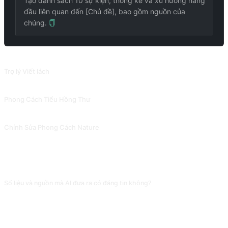
Tạo danh sách 10 sự kiện, thống kê và xu hướng hàng
đầu liên quan đến [Chủ đề], bao gồm nguồn của
chúng.
PROMPT LIÊN QUAN
Trợ lý Viết lách
Cải thiện ngữ pháp, sự rõ ràng và súc tích của câu và bài viết để nâng cao khả năng đọc.
Phong Cách Tiểu Hồng Thư
Viết lại văn bản bằng phong cách biểu tượng cảm xúc giống Tiểu Hồng Thư.
Chỉnh Sửa Phong Cách Nature
Đánh bóng theo phong cách Nature, hoặc cung cấp phong cách viết để mô phỏng. Đóng góp bởi @Pfyuan77.
CÂU HỎI THƯỜNG GẶP
Số liệu và nguồn mà AI đưa ra có đáng tin không?
Về cơ bản đừng trích dẫn trực tiếp. AI thường bịa ra tên báo cáo và phần trăm
nghe có vẻ uy tín. Sau khi nhận danh sách, bạn nhất định phải kiểm tra lại
trên website của tổ chức gốc (Statista, Pew, Cục thống kê quốc gia), chỉ dùng
những mục tìm được liên kết gốc.