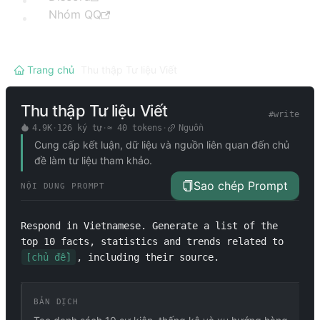
Nhóm QQ
Trang chủ
/
Thu thập Tư liệu Viết
Thu thập Tư liệu Viết
#
write
4.9K
·
126
ký tự
·
≈
40
tokens
·
Nguồn
Cung cấp kết luận, dữ liệu và nguồn liên quan đến chủ
đề làm tư liệu tham khảo.
Sao chép Prompt
NỘI DUNG PROMPT
Respond in Vietnamese. Generate a list of the 
top 10 facts, statistics and trends related to 
[chủ đề]
, including their source.
BẢN DỊCH