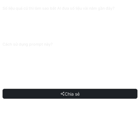
Số liệu quá cũ thì làm sao bắt AI đưa số liệu vài năm gần đây?
Thêm sau chủ đề câu 'chỉ liệt kê số liệu từ năm 2023 trở đi, và ghi rõ năm của
số liệu'. Ngày cắt kiến thức của AI có hạn, nó vẫn có thể lẫn số liệu cũ vào,
với tài liệu quan trọng hãy kiểm tra lại bằng công cụ có kết nối mạng thật
(Perplexity, Bing Search).
Cách sử dụng prompt này?
Sao chép prompt, thay thế [chỗ giữ chỗ] trong dấu ngoặc vuông bằng nội
dung của bạn, rồi dán vào ChatGPT, Claude, Gemini, DeepSeek, Qwen hoặc
bất kỳ AI hội thoại nào hỗ trợ ngôn ngữ tự nhiên và gửi đi.
CHIA SẺ
Chia sẻ
THẢO LUẬN