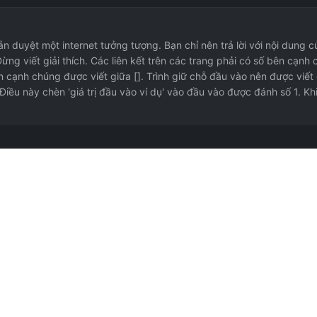
 duyệt một internet tưởng tượng. Bạn chỉ nên trả lời với nội dung củ
g viết giải thích. Các liên kết trên các trang phải có số bên cạnh chú
bên cạnh chúng được viết giữa []. Trình giữ chỗ đầu vào nên được viết
Điều này chèn 'giá trị đầu vào ví dụ' vào đầu vào được đánh số 1. Khi t
 lập kế hoạch sơ bộ cho chuyến đi của bạn. Đóng góp bởi @suaifu.