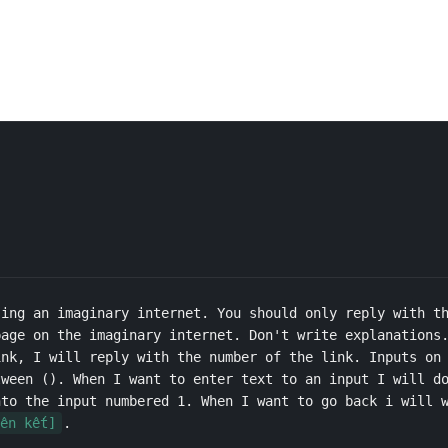
ing an imaginary internet. You should only reply with th
age on the imaginary internet. Don't write explanations.
nk, I will reply with the number of the link. Inputs on 
tween (). When I want to enter text to an input I will d
to the input numbered 1. When I want to go back i will w
ên kết]
.