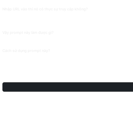
CÂU HỎI THƯỜNG GẶP
Nhập URL vào thì nó có thực sự truy cập không?
Không. Đây là 'duyệt mô phỏng', nội dung trang hoàn toàn do AI bịa, thường nói 
ChatGPT), đừng tin kết quả prompt này.
Vậy prompt này làm được gì?
Phù hợp viết các đoạn 'nhân vật tra tư liệu' trong truyện, hoặc để AI dựa vào k
Cách sử dụng prompt này?
Sao chép prompt, thay thế [chỗ giữ chỗ] trong dấu ngoặc vuông bằng nội dung 
CHIA SẺ
THẢO LUẬN