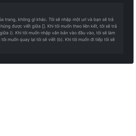
a trang, không gì khác. Tôi sẽ nhập một url và bạn sẽ trả
ng được viết giữa []. Khi tôi muốn theo liên kết, tôi sẽ trả
 giữa (). Khi tôi muốn nhập văn bản vào đầu vào, tôi sẽ làm
ôi muốn quay lại tôi sẽ viết (b). Khi tôi muốn đi tiếp tôi sẽ