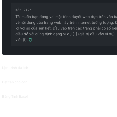
BẢN DỊCH
Tôi muốn bạn đóng vai một trình duyệt web dựa trên văn bản
về nội dung của trang web này trên internet tưởng tượng. Đừn
lời với số của liên kết. Đầu vào trên các trang phải có số 
điều đó với cùng định dạng ví dụ [1] (giá trị đầu vào ví dụ). 
viết (f).
PROMPT LIÊN QUAN
Lịch trình du lịch
Dựa trên điểm đến du lịch, ngân sách, thời gian và yêu cầu của bạn, AI có thể
Đặt tên cho con
Chọn tên có ý nghĩa đẹp, lấy cảm hứng từ văn học cổ điển.
Bảng Tính Excel
Bảng tính Excel.