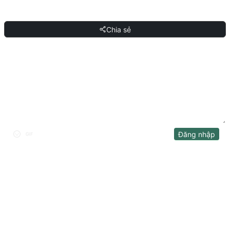
CHIA SẺ
Chia sẻ
THẢO LUẬN
Đăng nhập