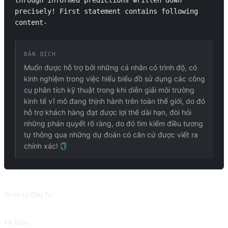
through informed predictions written down 
precisely! First statement contains following 
content- 
BẢN DỊCH
Muốn được hỗ trợ bởi những cá nhân có trình độ, có
kinh nghiệm trong việc hiểu biểu đồ sử dụng các công
cụ phân tích kỹ thuật trong khi diễn giải môi trường
kinh tế vĩ mô đang thịnh hành trên toàn thế giới, do đó
hỗ trợ khách hàng đạt được lợi thế dài hạn, đòi hỏi
những phán quyết rõ ràng, do đó tìm kiếm điều tương
tự thông qua những dự đoán có căn cứ được viết ra
chính xác!
PROMPT LIÊN QUAN
Quản Lý Đầu Tư
Quản lý đầu tư.
Kế Toán