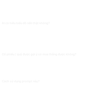
Kế toán viên.
CÂU HỎI THƯỜNG GẶP
AI có hiểu biểu đồ nến thật không?
Phải có mô hình đa phương thức (như ChatGPT, Claude, Gemini, DeepSeek)
mới được. Nhưng 'phán đoán' phân tích kỹ thuật của AI phần nhiều dựa trên
mô hình thường gặp trong dữ liệu huấn luyện, không có dữ liệu thời gian thực
hỗ trợ, giải đọc về biến động gần đây có thể xa rời thực tế. Tham khảo quyết
định chứ không làm căn cứ.
Cổ phiếu / quỹ được gợi ý có mua thẳng được không?
Tuyệt đối không. AI không thể dự đoán thị trường, 'gợi ý' của nó dựa trên dữ
liệu cũ lúc huấn luyện, có thể đã tụt mạnh hoặc huỷ niêm yết. Quyết định đầu
tư hãy dùng dữ liệu thật và báo cáo phân tích chuyên nghiệp, AI chỉ phù hợp
làm phổ cập ngành và hiểu khái niệm.
Cách sử dụng prompt này?
Sao chép prompt, thay thế [chỗ giữ chỗ] trong dấu ngoặc vuông bằng nội
dung của bạn, rồi dán vào ChatGPT, Claude, Gemini, DeepSeek, Qwen hoặc
bất kỳ AI hội thoại nào hỗ trợ ngôn ngữ tự nhiên và gửi đi.