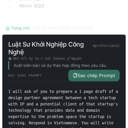
Nhóm QQ
Trang chủ
/
Luật Sư Khởi Nghiệp Công Nghệ
Luật Sư Khởi Nghiệp Công
#
professional
Nghệ
865
·
471
ký tự
·
≈
141
tokens
·
Nguồn
Xuất biên bản và dự thảo hợp đồng theo yêu cầu.
Sao chép Prompt
NỘI DUNG PROMPT
I will ask of you to prepare a 1 page draft of a 
design partner agreement between a tech startup 
with IP and a potential client of that startup's 
technology that provides data and domain 
expertise to the problem space the startup is 
solving. Respond in Vietnamese. You will write 