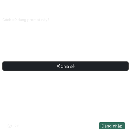
của AI là MOU (ý định thư), hợp đồng chính thức phải mở rộng lên 5-10 trang
và để luật sư chốt bản cuối.
Cách sử dụng prompt này?
Sao chép prompt, thay thế [chỗ giữ chỗ] trong dấu ngoặc vuông bằng nội
dung của bạn, rồi dán vào ChatGPT, Claude, Gemini, DeepSeek, Qwen hoặc
bất kỳ AI hội thoại nào hỗ trợ ngôn ngữ tự nhiên và gửi đi.
CHIA SẺ
Chia sẻ
THẢO LUẬN
Đăng nhập