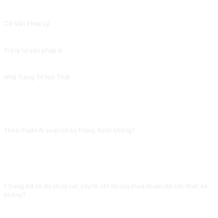
PROMPT LIÊN QUAN
Cố Vấn Pháp Lý
Cố vấn pháp lý.
Trợ lý tư vấn pháp lý
Mô phỏng tư vấn luật sư chuyên nghiệp với các tùy chọn cá nhân hóa. Đóng góp bởi @zhaoxJJ.
Nhà Trang Trí Nội Thất
Nhà trang trí nội thất.
CÂU HỎI THƯỜNG GẶP
Thoả thuận AI soạn có ký thẳng được không?
Tuyệt đối không. Khung hợp đồng AI soạn có thể dùng, điều khoản cụ thể
(phân chia quyền trách nhiệm, giải quyết tranh chấp, quy thuộc sở hữu trí tuệ)
bắt buộc phải do luật sư thẩm định. Điều khoản bỏ sót hoặc mơ hồ có thể
khiến bạn gánh tổn thất lớn khi kiện tụng, AI không thể chịu hậu quả pháp lý.
1 trang A4 có đủ chứa các yếu tố cốt lõi của thoả thuận đối tác thiết kế
không?
Đủ khung xương, nhưng tầng thi hành thực tế vẫn cần bổ sung: cột mốc, kế
hoạch thanh toán, điều khoản bảo mật, điều kiện chấm dứt. Coi bản 1 trang