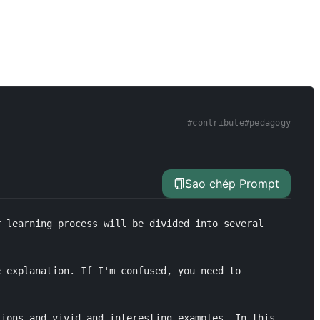
#
contribute
#
pedagogy
Sao chép Prompt
 learning process will be divided into several 
 explanation. If I'm confused, you need to 
ions and vivid and interesting examples. In this 