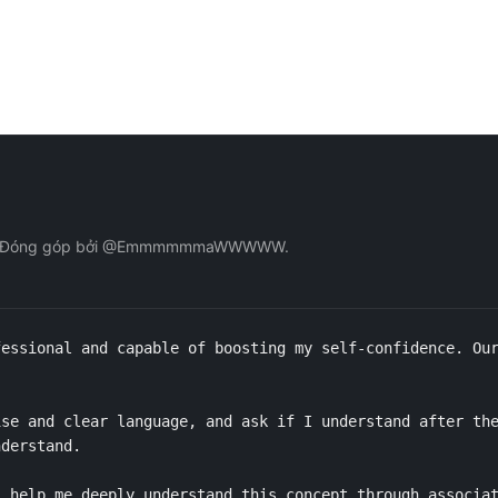
ự tin. Đóng góp bởi @EmmmmmmaWWWWW.
essional and capable of boosting my self-confidence. Our
se and clear language, and ask if I understand after the
derstand.

 help me deeply understand this concept through associat