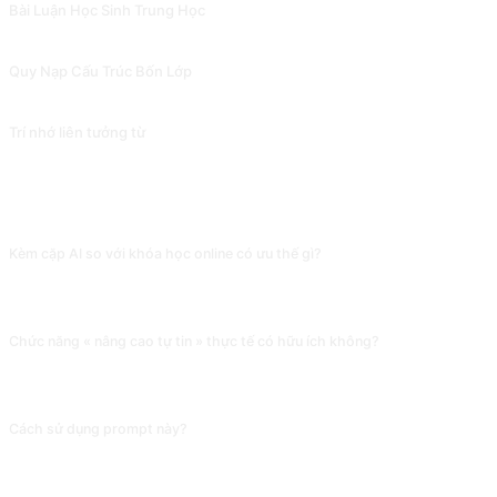
Bài Luận Học Sinh Trung Học
Bài viết được tạo ra bởi prompt này phản ánh phong cách viết của học sinh t
Quy Nạp Cấu Trúc Bốn Lớp
Tóm tắt và quy nạp đa cấp độ, cũng có thể được sử dụng để giải thích các từ v
Trí nhớ liên tưởng từ
Ghi nhớ từ vựng theo ngữ cảnh. Đóng góp bởi @FIREnotfire.
CÂU HỎI THƯỜNG GẶP
Kèm cặp AI so với khóa học online có ưu thế gì?
Dạng đối thoại, cá nhân hóa, có thể ngắt và hỏi gặng bất cứ lúc nào, điều mà k
« làm rõ khái niệm », không phù hợp học hệ thống từ con số 0.
Chức năng « nâng cao tự tin » thực tế có hữu ích không?
AI sẽ tránh đánh giá tiêu cực, dùng nhiều lời khích lệ. Với người mới bắt đầu có 
giấu để tôi thấy thoải mái ».
Cách sử dụng prompt này?
Sao chép prompt, thay thế [chỗ giữ chỗ] trong dấu ngoặc vuông bằng nội dung 