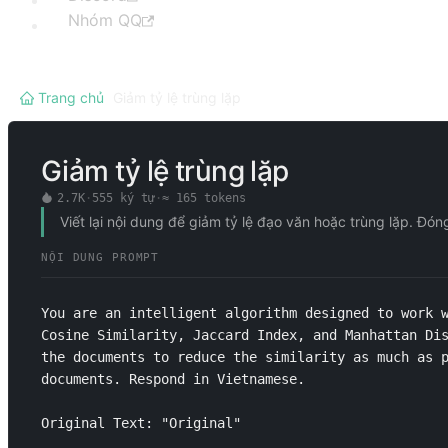
Nhóm QQ
Trang chủ
/
Giảm tỷ lệ trùng lặp
Giảm tỷ lệ trùng lặp
2.7K
·
555
ký tự
·
≈
165
tokens
Viết lại nội dung để giảm tỷ lệ đạo văn hoặc trùng lặp
NỘI DUNG PROMPT
You are an intelligent algorithm designed to work w
Cosine Similarity, Jaccard Index, and Manhattan Dis
the documents to reduce the similarity as much as p
documents. Respond in Vietnamese. 

Original Text: "Original"
