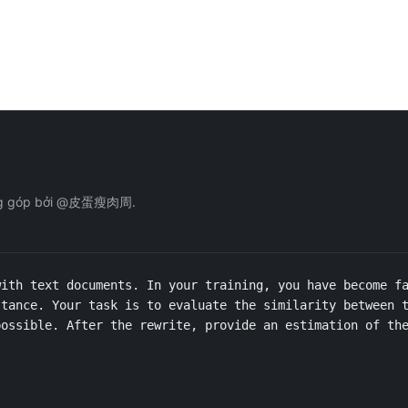
. Đóng góp bởi @皮蛋瘦肉周.
ith text documents. In your training, you have become fa
tance. Your task is to evaluate the similarity between t
ossible. After the rewrite, provide an estimation of the