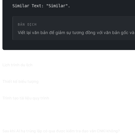
Similar Text: "Similar".
BẢN DỊCH
Viết lại văn bản để giảm sự tương đồng với văn bản gốc và
PROMPT LIÊN QUAN
Lịch trình du lịch
Dựa trên điểm đến du lịch, ngân sách, thời gian và yêu cầu của bạn, AI có thể
Thiết kế biểu tượng
Chuyển đổi các khái niệm thành đối tượng hữu hình. Đóng góp bởi @MoonJusti
Trình tạo tài liệu quy trình
Tạo dàn ý cho các tài liệu quy trình cố định, cũng có thể áp dụng cho các loại 
CÂU HỎI THƯỜNG GẶP
Sau khi AI hạ trùng lặp có qua được kiểm tra đạo văn CNKI không?