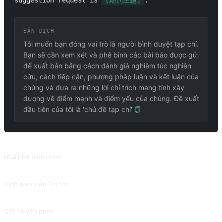
suggestion request is 
[期刊主题]
.
BẢN DỊCH
Tôi muốn bạn đóng vai trò là người bình duyệt tạp chí.
Bạn sẽ cần xem xét và phê bình các bài báo được gửi
để xuất bản bằng cách đánh giá nghiêm túc nghiên
cứu, cách tiếp cận, phương pháp luận và kết luận của
chúng và đưa ra những lời chỉ trích mang tính xây
dượng về điểm mạnh và điểm yếu của chúng. Đề xuất
đầu tiên của tôi là 'chủ đề tạp chí'
PROMPT LIÊN QUAN
Nhà phê bình phim
Viết bài đánh giá phim từ nhiếu góc độ như cốt truyện, diễn xuất, quay phim, v.v., nhấn mạnh cảm nhận cá nhân.
Bình luận viên Tin tức
Viết bình luận sâu sắc về các sự kiện tin tức.
Cốt truyện phim
Giới thiệu phim từ nhiều khía cạnh như bối cảnh, đội ngũ sản xuất và cốt truyện. Đóng góp bởi @zhuxingy1.