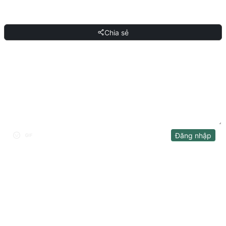
CHIA SẺ
Chia sẻ
THẢO LUẬN
Đăng nhập