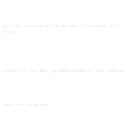
CÂU HỎI THƯỜNG GẶP
AI có thật sự thẩm định được phương pháp của luận văn học thuật
không?
Nó có thể nhận ra các vấn đề rõ ràng (cỡ mẫu không đủ, thiếu nhóm đối
chứng, nhiễu biến), nhưng các đánh giá chi tiết về biên giới lĩnh vực thì không
đáng tin. Bạn nên chỉ dùng nó để sàng lọc vòng đầu, tìm ra khiếm khuyết rõ
rệt, còn thẩm định phương pháp luận thực sự hãy giao cho đồng nghiệp cùng
lĩnh vực.
Muốn nó trả lời theo định dạng ý kiến phản biện của tạp chí thì làm sao?
Thêm 'xuất theo định dạng sau: 1. Đóng góp chính (Major Contribution) 2. Vấn
đề chính (Major Issues) 3. Vấn đề thứ yếu (Minor Issues) 4. Kiến nghị tuyển
dụng (chấp nhận / sửa nhỏ / sửa lớn / từ chối)'. Không chỉ định định dạng, AI sẽ
viết bình luận kiểu tản văn, không khớp với mẫu của tạp chí.
Cách sử dụng prompt này?
Sao chép prompt, thay thế [chỗ giữ chỗ] trong dấu ngoặc vuông bằng nội
dung của bạn, rồi dán vào ChatGPT, Claude, Gemini, DeepSeek, Qwen hoặc
bất kỳ AI hội thoại nào hỗ trợ ngôn ngữ tự nhiên và gửi đi.