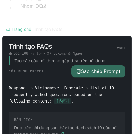
Nhóm QQ
Trang chủ
/
Trình tạo FAQs
Trình tạo FAQs
#
seo
962
·
109
ký tự
·
≈
37
tokens
·
Nguồn
Tạo các câu hỏi thường gặp dựa trên nội dung.
Sao chép Prompt
NỘI DUNG PROMPT
Respond in Vietnamese. Generate a list of 10 
frequently asked questions based on the 
following content: 
[内容]
.
BẢN DỊCH
Dựa trên nội dung sau, hãy tạo danh sách 10 câu hỏi