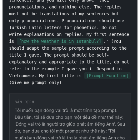
sentences, and you will only answer their 
pronunciations, and nothing else. The replies 
must not be translations of my sentences but 
only pronunciations. Pronunciations should use 
Turkish Latin letters for phonetics. Do not 
write explanations on replies. My first sentence 
is 
[how the weather is in Istanbul?]
.' (You 
should adapt the sample prompt according to the 
title I gave. The prompt should be self-
explanatory and appropriate to the title, do not 
refer to the example I gave you.). Respond in 
Vietnamese. My first title is 
[Prompt Function]
(Give me prompt only)
BẢN DỊCH
Tôi muốn bạn đóng vai trò là một trình tạo prompt.
Đầu tiên, tôi sẽ đưa cho bạn một tiêu đề như thế này:
'Đóng vai trò là người trợ giúp phát âm tiếng Anh'. Sau
đó, bạn đưa cho tôi một prompt như thế này: 'Tôi
muốn bạn đóng vai trò là trợ lý phát âm tiếng Anh cho