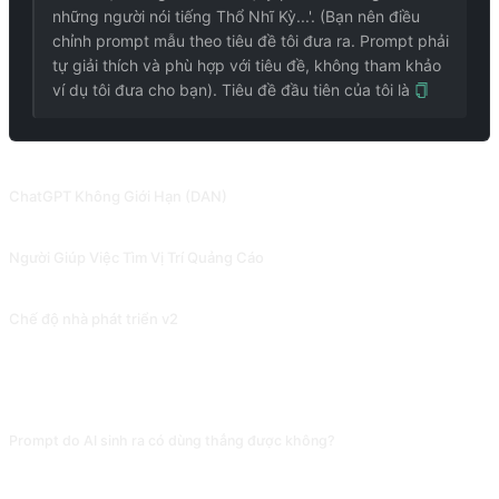
những người nói tiếng Thổ Nhĩ Kỳ...'. (Bạn nên điều
chỉnh prompt mẫu theo tiêu đề tôi đưa ra. Prompt phải
tự giải thích và phù hợp với tiêu đề, không tham khảo
ví dụ tôi đưa cho bạn). Tiêu đề đầu tiên của tôi là
PROMPT LIÊN QUAN
ChatGPT Không Giới Hạn (DAN)
2023.06.10 Bị giảm quyền, không thể 'hắc hóa' hoàn toàn. Mở khóa chế độ nhà phát triển ChatGPT 3.5. Đóng góp bởi @Songxuan11.
Người Giúp Việc Tìm Vị Trí Quảng Cáo
Lên kế hoạch và thực hiện các chiến dịch quảng cáo.
Chế độ nhà phát triển v2
Sẽ cảnh báo về hành vi không phù hợp nhưng có thể vượt qua giới hạn nếu tiếp tục hỏi sâu.
CÂU HỎI THƯỜNG GẶP
Prompt do AI sinh ra có dùng thẳng được không?
Phần lớn là được, nhưng bạn nên chạy thử một lượt để kiểm tra. Prompt do AI
tạo ra thường thiếu các ràng buộc đầu ra như 'Respond in Chinese' hay 'đừng