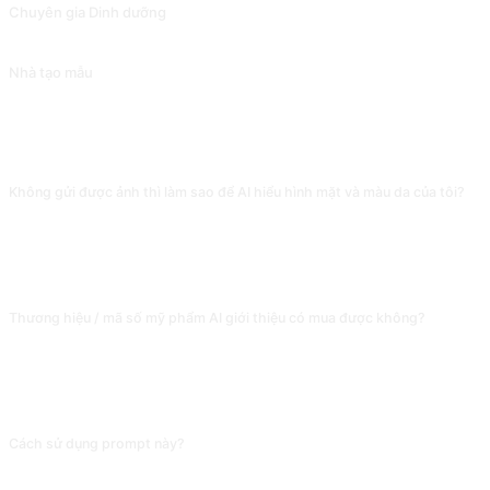
Chuyên gia Dinh dưỡng
Chuyên gia dinh dưỡng
Nhà tạo mẫu
Nhà tạo mẫu cá nhân
CÂU HỎI THƯỜNG GẶP
Không gửi được ảnh thì làm sao để AI hiểu hình mặt và màu da của tôi?
Hãy mô tả theo cấu trúc 'mặt tròn / mặt vuông / mặt trái xoan, tông da lạnh /
ấm / trung tính, có quầng thâm / vết mụn đỏ / da dầu / da khô'. AI cần nhãn
phân loại mới có thể khớp với makeup, bạn nói 'bình thường' thì nó chỉ cho gợi
ý chung chung nhất, không đánh trúng đặc điểm khuôn mặt của bạn.
Thương hiệu / mã số mỹ phẩm AI giới thiệu có mua được không?
Thương hiệu là thật, nhưng mã màu / mã son cụ thể thường bịa hoặc đã lỗi
thời. Hãy lấy thương hiệu + danh mục AI đưa (như son YSL móc khoá) đi tìm
mã màu đang bán chạy trên Xiaohongshu / Taobao, đừng mua mù theo mã số
AI cho.
Cách sử dụng prompt này?
Sao chép prompt, thay thế [chỗ giữ chỗ] trong dấu ngoặc vuông bằng nội
dung của bạn, rồi dán vào ChatGPT, Claude, Gemini, DeepSeek, Qwen hoặc