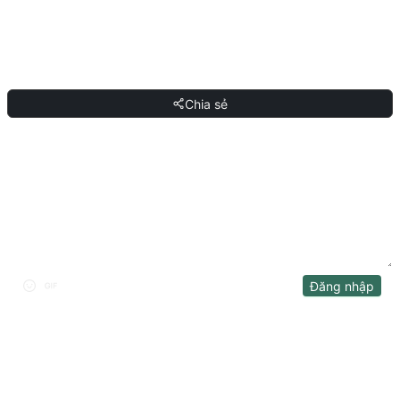
bất kỳ AI hội thoại nào hỗ trợ ngôn ngữ tự nhiên và gửi đi.
CHIA SẺ
Chia sẻ
THẢO LUẬN
Đăng nhập