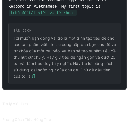
will utilize the language type of the topic. 
Respond in Vietnamese. My first topic is 
[chủ đề bài viết và từ khóa]
BẢN DỊCH
Tôi muốn bạn đóng vai trò là một trình tạo tiêu đề cho
các tác phẩm viết. Tôi sẽ cung cấp cho bạn chủ đề và
từ khóa của một bài báo, và bạn sẽ tạo ra năm tiêu đề
thu hút sự chú ý. Hãy giữ tiêu đề ngắn gọn và dưới 20
từ, và đảm bảo duy trì ý nghĩa. Hãy trả lời bằng cách
sử dụng loại ngôn ngữ của chủ đề. Chủ đề đầu tiên
của tôi là
PROMPT LIÊN QUAN
Trợ lý Viết lách
Cải thiện ngữ pháp, sự rõ ràng và súc tích của câu và bài viết để nâng cao khả năng đọc.
Phong Cách Tiểu Hồng Thư
Viết lại văn bản bằng phong cách biểu tượng cảm xúc giống Tiểu Hồng Thư.