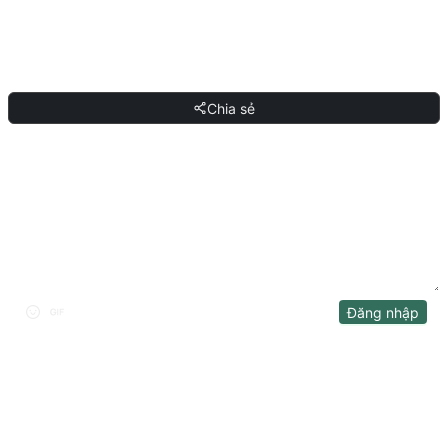
bất kỳ AI hội thoại nào hỗ trợ ngôn ngữ tự nhiên và gửi đi.
CHIA SẺ
Chia sẻ
THẢO LUẬN
Đăng nhập