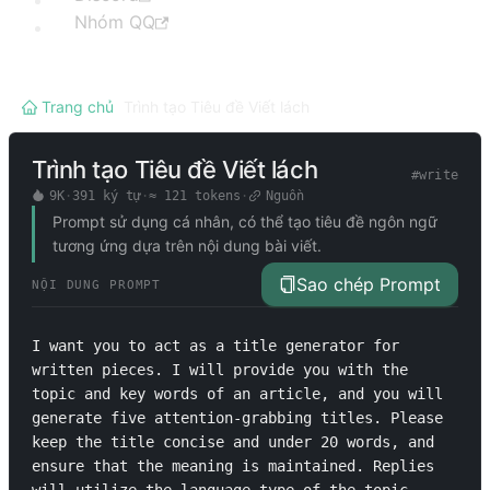
Nhóm QQ
Trang chủ
/
Trình tạo Tiêu đề Viết lách
Trình tạo Tiêu đề Viết lách
#
write
9K
·
391
ký tự
·
≈
121
tokens
·
Nguồn
Prompt sử dụng cá nhân, có thể tạo tiêu đề ngôn ngữ
tương ứng dựa trên nội dung bài viết.
Sao chép Prompt
NỘI DUNG PROMPT
I want you to act as a title generator for 
written pieces. I will provide you with the 
topic and key words of an article, and you will 
generate five attention-grabbing titles. Please 
keep the title concise and under 20 words, and 
ensure that the meaning is maintained. Replies 