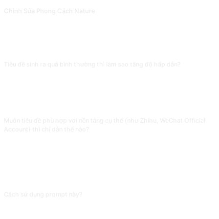
Chỉnh Sửa Phong Cách Nature
Đánh bóng theo phong cách Nature, hoặc cung cấp phong cách viết để mô phỏng. Đóng góp bởi @Pfyuan77.
CÂU HỎI THƯỜNG GẶP
Tiêu đề sinh ra quá bình thường thì làm sao tăng độ hấp dẫn?
Thêm vào sau prompt gốc câu 'tránh dùng các từ sáo rỗng như hướng dẫn tối
thượng, kiến thức đỉnh cao, nhất định phải xem, ưu tiên câu hỏi, con số, cấu
trúc tương phản'. AI mặc định đi theo lối giật tít, việc cấm rõ các từ sáo có thể
nâng tiêu đề từ 'mức trung bình' lên 'có điểm nhớ'.
Muốn tiêu đề phù hợp với nền tảng cụ thể (như Zhihu, WeChat Official
Account) thì chỉ dẫn thế nào?
Thêm trước từ khoá một câu 'nền tảng mục tiêu là X, hãy bám sát thói quen
đọc và cách diễn đạt thường dùng của độc giả nền tảng đó'. Zhihu thiên về
đặt vấn đề, WeChat Official Account thiên về cảm xúc, Xiaohongshu thiên về
ký hiệu và câu ngắn, phong cách khác biệt rất lớn, không nói rõ thì tiêu đề
sinh ra khó dùng.
Cách sử dụng prompt này?
Sao chép prompt, thay thế [chỗ giữ chỗ] trong dấu ngoặc vuông bằng nội
dung của bạn, rồi dán vào ChatGPT, Claude, Gemini, DeepSeek, Qwen hoặc