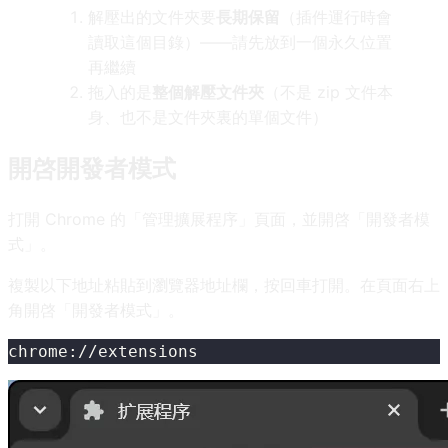
解壓出的文件夾要
長期保留
（插件運行時會
讀取這個目錄）——請先放到一個永久位置
再繼續
拖入的是
整個解壓文件夾
（不是 zip 文件本
身、也不是文件夾裏的單個文件）
開啓開發者模式
打開 Chrome 的「管理擴展程序」頁面，並開啓「開發者模
式」。
複製以下地址粘貼到瀏覽器地址欄，按回車打開。在頁面右上
角開啓「開發者模式」。
chrome://extensions