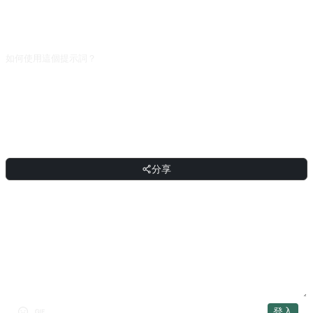
在主題後追加「只列 2023 年後的資料，並註明資料年份」。AI 的知識截止日期
有限，依然會混入舊資料；關鍵資料請在真正聯網的工具（Perplexity、Bing 搜
尋）裡再驗證一次。
如何使用這個提示詞？
複製提示詞，把方括號 [佔位符] 替換成你的輸入，然後貼上到 ChatGPT、
Claude、Gemini、DeepSeek、Qwen 或任意支援自然語言的對話式 AI 介面傳送
即可。
分享
分享
討論
登入