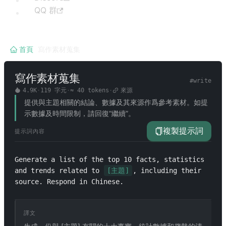
QQ 群
首頁
/
寫作素材蒐集
寫作素材蒐集
#
write
4.9K
·
119
字元
·
≈
40
tokens
·
來源
提供與主題相關的結論、數據及其來源作爲參考素材。如提
示數據及時間限制，請回復“繼續”。
複製提示詞
提示詞內容
Generate a list of the top 10 facts, statistics 
and trends related to 
[主題]
, including their 
source. Respond in Chinese.
譯文