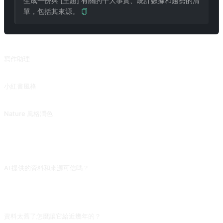
生成一份與 [主題] 有關的十大事實、統計數據和趨勢的清
單，包括其來源。
相關提示詞
寫作助理
優化句子、文章的語法、清晰度和簡潔度，提高可讀性。
小紅書風格
將文本改寫成類似小紅書的 Emoji 風格。
Nature 風格潤色
將按照 Nature 風格潤色，或者可以提供想要模仿的寫作風格。來自 @Pfyuan77 的投稿。
常見問題
AI 提供的資料和來源可信嗎？
基本不要直接引用。AI 會編造看似權威的報告名稱和百分比。拿到列表後，務必
用原始機構網站（Statista、Pew、國家統計局等）再次核實，只用能找到原文連
結的那幾條。
資料太舊了怎麼讓它給近幾年的？