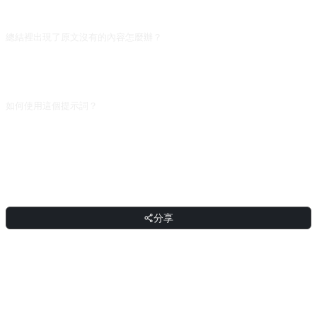
把小節要點整吞。
總結裡出現了原文沒有的內容怎麼辦？
這是 AI 在「補充推理」，不算嚴格摘要。補一句「只用原文出現過的資訊，不要
推斷或擴充」。若仍出錯，把原文分段粘給它並讓它逐段摘要後拼接，能顯著降低
幻覺。
如何使用這個提示詞？
複製提示詞，把方括號 [佔位符] 替換成你的輸入，然後貼上到 ChatGPT、
Claude、Gemini、DeepSeek、Qwen 或任意支援自然語言的對話式 AI 介面傳送
即可。
分享
分享
討論