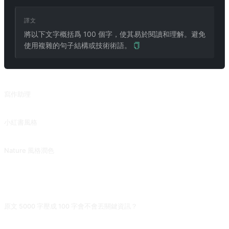
譯文
將以下文字概括爲 100 個字，使其易於閱讀和理解。避免
使用複雜的句子結構或技術術語。
相關提示詞
寫作助理
優化句子、文章的語法、清晰度和簡潔度，提高可讀性。
小紅書風格
將文本改寫成類似小紅書的 Emoji 風格。
Nature 風格潤色
將按照 Nature 風格潤色，或者可以提供想要模仿的寫作風格。來自 @Pfyuan77 的投稿。
常見問題
原文 5000 字壓成 100 字會不會丟關鍵資訊？
會。100 字只能容下 2-3 個核心點。如果原文結構複雜，建議先讓 AI 分段各總結
50 字，再整體濃縮；或者直接要求「100 字總結 + 單獨列 5 條要點補充」，避免