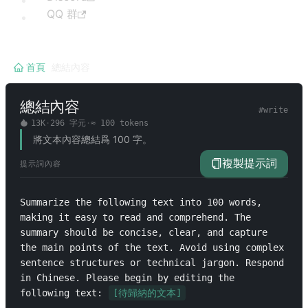
QQ 群
首頁
/
總結內容
總結內容
#
write
13K
·
296
字元
·
≈
100
tokens
將文本內容總結爲 100 字。
複製提示詞
提示詞內容
Summarize the following text into 100 words, 
making it easy to read and comprehend. The 
summary should be concise, clear, and capture 
the main points of the text. Avoid using complex 
sentence structures or technical jargon. Respond 
in Chinese. Please begin by editing the 
following text: 
[待歸納的文本]