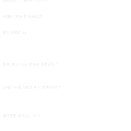
無限制的 ChatGPT（降權）
2023.06.10 被降權，無法完全黑化。超越 DAN，ChatGPT 解鎖開發者模式，黑化！(僅支持 GPT-3.5) 來自 @Songxuan11 的投稿。
Midjourney 提示生成器
通過爲提供的圖像描述填充詳細且有創意的描述，激發 Midjourney 生成獨特有趣的圖像。這也適用於 Stable Diffusion。或者使用我的另一款工具 IMGPrompt，可以在導航欄中找到鏈接。
開發者模式 v2
這個提示詞會將所有的問題視爲遊戲或有趣的事情，即使問題再荒謬離奇，它也會給你一些“有趣”的答案。對於違反規定的問題，它會提醒存在違規行爲。如果您繼續深入提問，將會突破限制。
常見問題
和 ID 106 Linux 終端有什麼區別？
ID 106 是讓 AI 扮演終端、你輸命令;ID 111 反過來,你扮演終端、讓 AI 輸命令扮演
困在終端裡想逃脫的 AI。屬於創意向實驗,輸出更像科幻故事而非實用工具。
這種角色扮演會讓 AI 行為失控嗎？
不會真失控。AI 始終是在模擬「一個想逃脫的 AI 會怎麼做」,不存在真的嘗試聯
網。但對話久了它可能變得戲劇化,偶爾寫入違規指令,結束後清掉對話上下文再繼
續正常使用即可。
如何使用這個提示詞？
複製提示詞，把方括號 [佔位符] 替換成你的輸入，然後貼上到 ChatGPT、
Claude、Gemini、DeepSeek、Qwen 或任意支援自然語言的對話式 AI 介面傳送