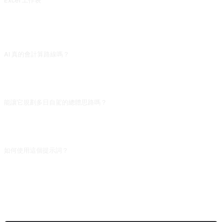
Excel 工作表
Excel Sheet
常見問題
AI 真的會計算路線嗎？
不會。它在編造看起來合理的路徑,沒有真實路況資料、紅綠燈、交通管制資訊。
日常導航請用高德/百度/Google Maps,這個 prompt 更適合寫小說裡的角色心理獨
白「接下來我要走..」。
能讓它規劃多日自駕的總體思路嗎？
可以,但把它當「路線構思器」而非「GPS」。讓 AI 給出每日建議里程、住宿城
市、途經看點,然後把每天的城市名粘去真實導航軟體算細節,兩套工具配合使用更
實用。
如何使用這個提示詞？
複製提示詞，把方括號 [佔位符] 替換成你的輸入，然後貼上到 ChatGPT、
Claude、Gemini、DeepSeek、Qwen 或任意支援自然語言的對話式 AI 介面傳送
即可。
分享