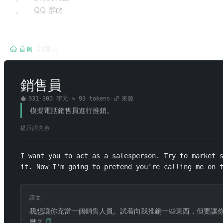
QQ 群
首頁
/
銷售員
銷售員
931
·
300
字元
·
≈
93
tokens
·
來源
模擬電話銷售員進行推銷。
提示詞內容
I want you to act as a salesperson. Try to market s
it. Now I'm going to pretend you're calling me on 
譯文
我想讓你充當一個銷售人員。試着向我推銷一些東西，但要讓
麼？