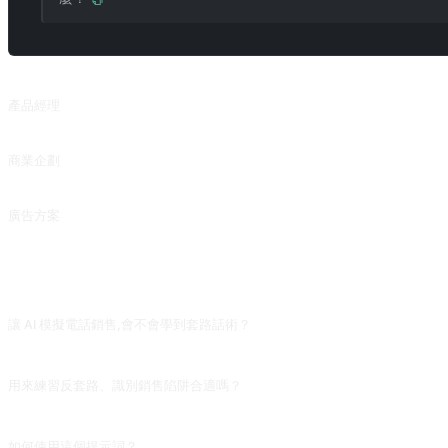
相關提示詞
產品經理
根據要求撰寫 PRD（產品需求文檔）.
商業企劃
圍繞企劃目標，以 markdown 表格方式撰寫商業企劃書。
廣告方案
針對產品推廣，制定包含目標受衆、口號、推廣渠道等內容的廣告方案。
常見問題
讓 AI 模擬電話銷售,會不會學到套路話術？
可以學套路結構(製造稀缺、限時優惠、社會證明),但 AI 的話術偏歐美風格,中文語
用來練習反套路、識別銷售陷阱合適嗎？
非常合適。讓 AI 反覆推銷,練習如何提問價格細節、拒絕套路、要求書面憑證。多
如何使用這個提示詞？