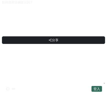
如何使用這個提示詞？
複製提示詞，把方括號 [佔位符] 替換成你的輸入，然後貼上到 ChatGPT、
Claude、Gemini、DeepSeek、Qwen 或任意支援自然語言的對話式 AI 介面傳送
即可。
分享
分享
討論
登入