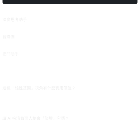
相關提示詞
深度思考助手
根據關鍵詞、主題或者概念，提供高質量、有價值的問題，涉及人類認知、情感和行爲的各個方面，訓練自己的深度思考能力。這個提示詞的回覆結構很清晰，適合整理概念時使用。來自 @MoeACG 的投稿。
智囊團
給你提供多種不同的思考角度。來自 @jiuwen624 的投稿。（目前的 6 個人的觀點並未出現大的差異，需要繼續改進。）
提問助手
多角度提問，觸發深度思考。來自 @meishiwanwan 的投稿。
常見問題
這種「雄性基因」視角有什麼實用價值？
用來輔助寫作角色塑造(反派內心獨白)、理解某些社會現象的博弈論視角(如擇偶、
資源競爭)。不要當作真實心理分析工具,生物學的「基因」比喻在社會學裡常被過
度簡化。
讓 AI 扮演負面人格會『染壞』它嗎？
單次對話不會,但長對話裡 AI 語氣可能滑向負面。建議使用後換新對話,或明確說
「回到中立立場」。真要做角色研究,限制在 10 輪內,避免自己的情緒也被染色。