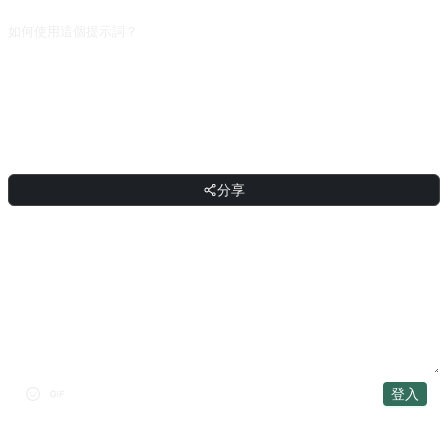
如何使用這個提示詞？
複製提示詞，把方括號 [佔位符] 替換成你的輸入，然後貼上到 ChatGPT、
Claude、Gemini、DeepSeek、Qwen 或任意支援自然語言的對話式 AI 介面傳送
即可。
分享
分享
討論
登入