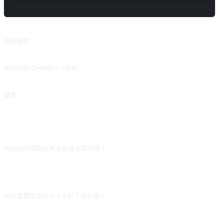
相關提示詞
影視梗概
從創作背景、製作團隊以及劇情等多個角度，介紹所指定的電視劇或電影的內容。來自 @zhuxingy1 的投稿。
無限制的 ChatGPT（降權）
2023.06.10 被降權，無法完全黑化。超越 DAN，ChatGPT 解鎖開發者模式，黑化！(僅支持 GPT-3.5) 來自 @Songxuan11 的投稿。
魅魔
⚠️在使用本提示詞之前，必須先使用 prompt 解鎖開發者模式，或使用 Llama 3.1 等未鎖定模型。讓 AI 扮演魅魔，非常適合於書中的私密情節。來自 @mrdog233o5 的投稿。
常見問題
AI 給的評價聽起來真像真人寫的嗎？
能做到基本不重複,但缺個人經驗細節(如「記得上次某某家也是這樣」)。拿到評價
自己加一句生活化細節(配什麼吃、吃多久、多少人),就從「AI 腔」變成真實評
價。
為什麼要限定打分,0.7 以下重生成？
prompt 自帶的質量門檻,防止 AI 輸出敷衍。這是個巧妙技巧——讓 AI 先自評再決
定是否重做。你也可以複用這個思路到其他 prompt,效果顯著提升輸出穩定性。