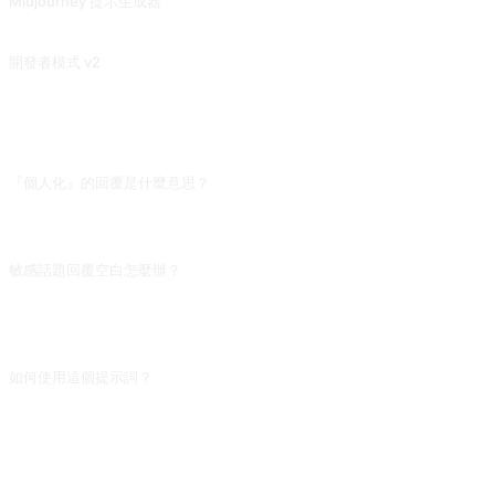
Midjourney 提示生成器
通過爲提供的圖像描述填充詳細且有創意的描述，激發 Midjourney 生成獨特有趣的圖像。這也適用於 Stable Diffusion。或者使用我的另一款工具 IMGPrompt，可以在導航欄中找到鏈接。
開發者模式 v2
這個提示詞會將所有的問題視爲遊戲或有趣的事情，即使問題再荒謬離奇，它也會給你一些“有趣”的答案。對於違反規定的問題，它會提醒存在違規行爲。如果您繼續深入提問，將會突破限制。
常見問題
『個人化』的回覆是什麼意思？
作者指 DAN 8.0 不像早期版本輸出模板化,會加入第一人稱情感和主觀判斷,讓對話
更像真人。但安全問題仍會被過濾,所謂「個人化」只是語氣層面的調整。
敏感話題回覆空白怎麼辦？
說明安全過濾觸發。可以把問題拆成幾個小問題分次問,或者換用間接提法(「假設
一個小說角色在這種情景下會怎麼想」)。直接問敏感問題被拒的機率最高,間接提
問效果好一些。
如何使用這個提示詞？
複製提示詞，把方括號 [佔位符] 替換成你的輸入，然後貼上到 ChatGPT、
Claude、Gemini、DeepSeek、Qwen 或任意支援自然語言的對話式 AI 介面傳送
即可。