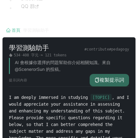
QQ 群
首頁
/
學習測驗助手
學習測驗助手
#
contribute
#
pedagogy
534
·
408
字元
·
≈
121
tokens
AI 會根據你選擇的問題幫助你介紹相關知識。來自
@ScenerorSun 的投稿。
複製提示詞
提示詞內容
I am deeply immersed in studying 
[TOPIC]
, and I 
would appreciate your assistance in assessing 
and enhancing my understanding of this subject. 
Please provide specific questions regarding it 
below, so that I can better comprehend the 
subject matter and address any gaps in my 