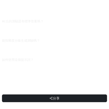
常見問題
AI 出的測驗題有標準答案嗎？
有,但偶爾答案本身會錯。遇到存疑答案,讓 AI 「解釋這個答案的依據並列出參考資
料」,不能給出合理依據的,大機率是它自己編的,要換題或自己核對。
能按難度分級生成測驗嗎？
可以。開頭指定「先出 3 道基礎題、3 道應用題、2 道綜合題,由淺入深」。預設
AI 會給均等難度題,對系統學習幫助有限,階梯式出題才能看出哪個層級你薄弱。
如何使用這個提示詞？
複製提示詞，把方括號 [佔位符] 替換成你的輸入，然後貼上到 ChatGPT、
Claude、Gemini、DeepSeek、Qwen 或任意支援自然語言的對話式 AI 介面傳送
即可。
分享
分享