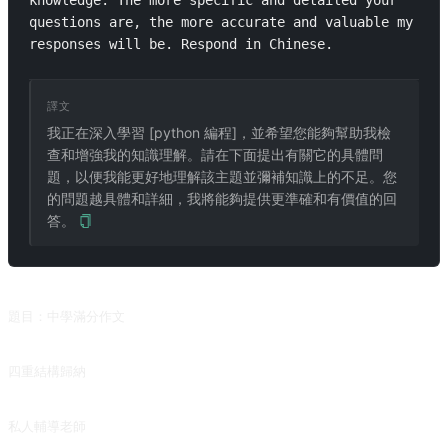
knowledge. The more specific and detailed your 
questions are, the more accurate and valuable my 
responses will be. Respond in Chinese.
譯文
我正在深入學習 [python 編程]，並希望您能夠幫助我檢
查和增強我的知識理解。請在下面提出有關它的具體問
題，以便我能更好地理解該主題並彌補知識上的不足。您
的問題越具體和詳細，我將能夠提供更準確和有價值的回
答。
相關提示詞
題目：中學滿分作文
在執行完這個 prompt 後，再輸入「把這些轉換成一篇作文」，查看文章效果是否更佳。來自 @Qizhen-Yang 的投稿。
四重結構歸納
對文章進行多層次總結歸納，也能用來解釋詞句並聯想。來自 @ergf991 的投稿。(本提示詞中英文版本存在較大差異，若需使用英文版請切換語言。)
私人輔導老師
來自 @EmmmmmmaWWWWW 的投稿。