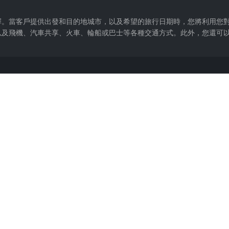
擇。當客戶提供出發和目的地城市，以及希望的旅行日期時，您將利用您
以及飛機、汽車共享、火車、輪船或巴士等各種交通方式。此外，您還可
nner、Google Flights、攜程比價,AI 只能給思路(如「該航線週二最便宜」這