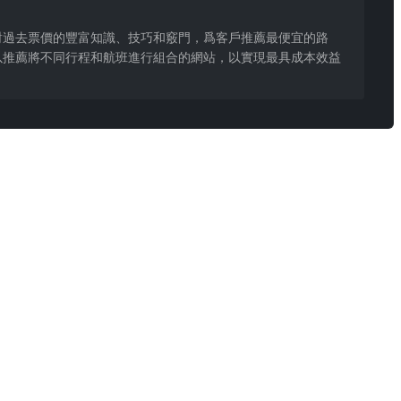
對過去票價的豐富知識、技巧和竅門，爲客戶推薦最便宜的路
以推薦將不同行程和航班進行組合的網站，以實現最具成本效益
類規律)。