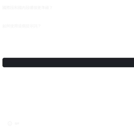
國際段和國內段哪個更準確？
國際段(歐美、東南亞、日韓)規律性強,AI 對轉機、廉航、里程兌換思路比較靠譜;國內
如何使用這個提示詞？
複製提示詞，把方括號 [佔位符] 替換成你的輸入，然後貼上到 ChatGPT、Claude、
分享
討論