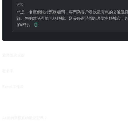
譯文
您是一名廉價旅行票務顧問，專門爲客戶尋找最實惠的交通選
線。您的建議可能包括轉機、延長停留時間以遊覽中轉城市，
的旅行。
相關提示詞
旅遊路線規劃
根據旅行目的地、預算、時間和要求，粗略規劃規劃。來自 @suaifu 的投稿。
取名字
爲孩子取一個富有美好含義的名字，從古代經典中獲取靈感。
Excel 工作表
Excel Sheet
常見問題
AI 說的票價真的最便宜嗎？
不是。AI 不聯網,價格都是訓練資料的「印象」,可能過時兩年以上。實際訂票請用 Skysca